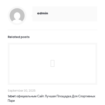
admin
Related posts
September 30, 2025
1xbet официальным Сайт Лучшая Площадка Для Спортивных
Пари