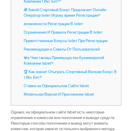
Компании 1 Икс Бет?”
🎁 Какой Стартовый Бонус Предлагает Онлайн
Оператор 1хбет Игроку время Регистрации?
возможности Регистрации В 1хбет
Ограничения И Правила Регистрации В 1хбет
Приветственные Бонусы 1хбет При Регистрации
Рекомендации и Советы От Пользователей
💎в Чем таковы Преимущества Букмекерской
Компании 1xbet?
🏆 Как значит Отыграть Спортивный Велкам Бонус В
1 Икс Бет?
Ставки на Официальном Сайте 1xbet
Мобильная Версия И Приложение 1xbet
Однако, на официальном сайте 1xbet есть некоторые
ограничения и комиссии или пополнении и выводе средств.
Некоторые способы пополнения и вывод могут взимать
комиссию, которая зависит остального выбранного метода