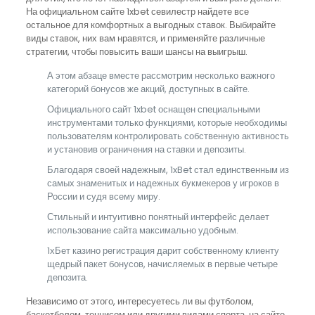
На официальном сайте 1xbet севилестр найдете все
остальное для комфортных а выгодных ставок. Выбирайте
виды ставок, них вам нравятся, и применяйте различные
стратегии, чтобы повысить ваши шансы на выигрыш.
А этом абзаце вместе рассмотрим несколько важного
категорий бонусов же акций, доступных в сайте.
Официального сайт 1xbet оснащен специальными
инструментами только функциями, которые необходимы
пользователям контролировать собственную активность
и установив ограничения на ставки и депозиты.
Благодаря своей надежным, 1xBet стал единственным из
самых знаменитых и надежных букмекеров у игроков в
России и судя всему миру.
Стильный и интуитивно понятный интерфейс делает
использование сайта максимально удобным.
1хБет казино регистрация дарит собственному клиенту
щедрый пакет бонусов, начисляемых в первые четыре
депозита.
Независимо от этого, интересуетесь ли вы футболом,
баскетболом, теннисом или другими видами спорта, на сайте