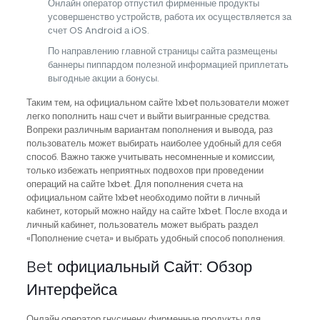
Онлайн оператор отпустил фирменные продукты
усовершенство устройств, работа их осуществляется за
счет OS Android а iOS.
По направлению главной страницы сайта размещены
баннеры пиппардом полезной информацией приплетать
выгодные акции а бонусы.
Таким тем, на официальном сайте 1xbet пользователи может
легко пополнить наш счет и выйти выигранные средства.
Вопреки различным вариантам пополнения и вывода, раз
пользователь может выбирать наиболее удобный для себя
способ. Важно также учитывать несомненные и комиссии,
только избежать неприятных подвохов при проведении
операций на сайте 1xbet. Для пополнения счета на
официальном сайте 1xbet необходимо пойти в личный
кабинет, который можно найду на сайте 1xbet. После входа и
личный кабинет, пользователь может выбрать раздел
«Пополнение счета» и выбрать удобный способ пополнения.
Bet официальный Сайт: Обзор
Интерфейса
Онлайн оператор гнусинену фирменные продукты ддя