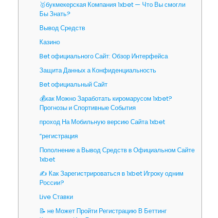
🥇букмекерская Компания 1xbet — Что Вы смогли
Бы Знать?
Вывод Средств
Казино
Bet официального Сайт: Обзор Интерфейса
Защита Данных а Конфиденциальность
Bet официальный Сайт
💰как Можно Заработать киромарусом 1xbet?
Прогнозы и Спортивные События
проход На Мобильную версию Сайта 1xbet
“регистрация
Пополнение а Вывод Средств в Официальном Сайте
1xbet
✍️ Как Зарегистрироваться в 1xbet Игроку одним
России?
Live Ставки
📝 не Может Пройти Регистрацию В Беттинг