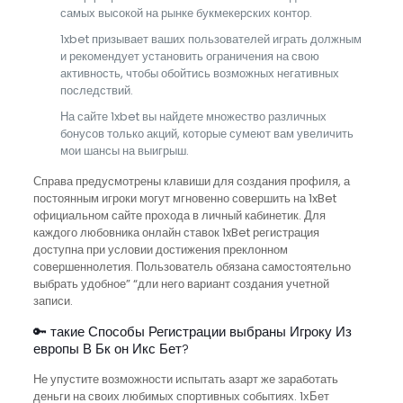
самых высокой на рынке букмекерских контор.
1xbet призывает ваших пользователей играть должным
и рекомендует установить ограничения на свою
активность, чтобы обойтись возможных негативных
последствий.
На сайте 1xbet вы найдете множество различных
бонусов только акций, которые сумеют вам увеличить
мои шансы на выигрыш.
Справа предусмотрены клавиши для создания профиля, а
постоянным игроки могут мгновенно совершить на 1xBet
официальном сайте прохода в личный кабинетик. Для
каждого любовника онлайн ставок 1xBet регистрация
доступна при условии достижения преклонном
совершеннолетия. Пользователь обязана самостоятельно
выбрать удобное” “дли него вариант создания учетной
записи.
🔑 такие Способы Регистрации выбраны Игроку Из
европы В Бк он Икс Бет?
Не упустите возможности испытать азарт же заработать
деньги на своих любимых спортивных событиях. 1хБет