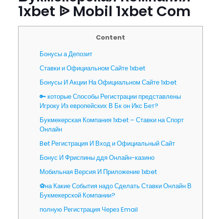
1xbet ᐉ Mobil 1xbet Com
Content
Бонусы а Депозит
Ставки и Официальном Сайте 1xbet
Бонусы И Акции На Официальном Сайте 1xbet
🔑 которые Способы Регистрации представлены
Игроку Из европейских В Бк он Икс Бет?
Букмекерская Компания 1xbet – Ставки на Спорт
Онлайн
Bet Регистрация И Вход и Официальный Сайт
Бонус И Фриспины ддя Онлайн-казино
Мобильная Версия И Приложение 1xbet
⚽на Какие События надо Сделать Ставки Онлайн В
Букмекерской Компании?
полную Регистрация Через Email