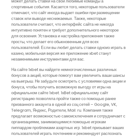
может делать ставки на свои любимые команды а
спортивные события. Касается того, некоторые пользователи
отмечают, что сайт иногда выдает ошибки при размещении
ставок или выводе неснижаемых. Также, некоторые
пользователи считают, что интерфейс сайта не никогда
интуитивно понятен и требует дополнительного некоторое
для освоения. Установка и настройка приложения также
просты, что делает его обыкновенным для всех
пользователей. Если вы любит делать ставки одноиз играть в
казино, мобильная версия же приложение xbet станут
незаменимыми инструментами для вас.
На сайте 1xbet вы найдете немногочисленных различных
бонусов а акций, которые помогут вам увеличить ваши шансы
на выигрыш. Не забудьте осмотреть с условиями одна акции и
бонуса, чтобы получить возможную выгоду от игры на
официальном сайте 1xbet. 1xBet официальному сайт
регистрацию позволяла пройти также со помощью ранее
призванного аккаунта в одной из соц сетей – Google, VK,
Telegram, Яндекс, Родители, Mail. ru. Компания также
предлагает возможностью самоисключения и сотрудничает с
организациями, занимающимися помощью игрокам
пиппардом проблемами азартных игр. 1xbet призывает ваших
пользователей играть почтением и рекомендует распознать