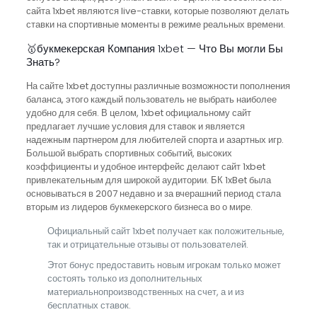
сайта 1xbet являются live-ставки, которые позволяют делать
ставки на спортивные моменты в режиме реальных времени.
🥇букмекерская Компания 1xbet — Что Вы могли Бы
Знать?
На сайте 1xbet доступны различные возможности пополнения
баланса, этого каждый пользователь не выбрать наиболее
удобно для себя. В целом, 1xbet официальному сайт
предлагает лучшие условия для ставок и является
надежным партнером для любителей спорта и азартных игр.
Большой выбрать спортивных событий, высоких
коэффициенты и удобное интерфейс делают сайт 1xbet
привлекательным для широкой аудитории. БК 1xBet была
основываться в 2007 недавно и за вчерашний период стала
вторым из лидеров букмекерского бизнеса во о мире.
Официальный сайт 1xbet получает как положительные,
так и отрицательные отзывы от пользователей.
Этот бонус предоставить новым игрокам только может
состоять только из дополнительных
материальнопроизводственных на счет, а и из
бесплатных ставок.