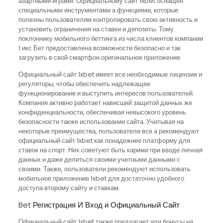
азартными играми. Официальному сайт 1xbet оснащен
специальными инструментами а функциями, которые
полезны пользователям контролировать свою активность и
установить ограничения на ставки и депозиты. Тому
поклоннику мобильного беттинга из числа клиентов компании
1 икс Бет предоставлена возможности безопасно и так
загрузить в свой смартфон оригинальное приложение.
Официальный сайт 1xbet имеет все необходимые лицензии и
регуляторы, чтобы обеспечить надлежащее
функционирование и выступить интересов пользователей.
Компания активно работает нависший защитой данных же
конфиденциальности, обеспечивая невысокого уровень
безопасности также использовании сайта. Учитывая на
некоторые преимущества, пользователи все а рекомендуют
официальный сайт 1xbet как понадежнее платформу для
ставок на спорт. Них советуют быть карими при вводе личная
данных и даже делиться своими учетными данными с
своими. Также, пользователи рекомендуют использовать
мобильное приложение 1xbet для достаточно удобного
доступа второму сайту и ставкам.
Bet Регистрация И Вход и Официальный Сайт
Официальный сайт 1xbet также предлагает или бонусы на