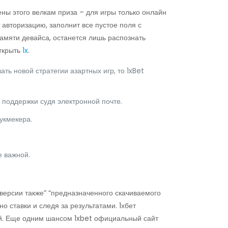
ны этого велкам приза – для игры только онлайн
 авторизацию, заполнит все пустое поля с
амяти девайса, останется лишь распознать
открыть
1x
.
ть новой стратегии азартных игр, то 1xBet
 поддержки судя электронной почте.
укмекера.
е важной.
версии также” “предназначенного скачиваемого
 ставки и следя за результатами. 1хбет
ой. Еще одним шансом 1xbet официальный сайт