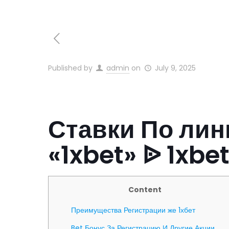
Published by
admin
on
July 9, 2025
Ставки По лин
«1xbet» ᐉ 1xb
Content
Преимущества Регистрации же 1хбет
Bet Бонус За Регистрацию И Другие Акции