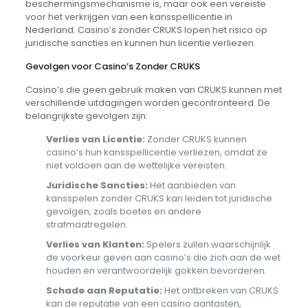
beschermingsmechanisme is, maar ook een vereiste
voor het verkrijgen van een kansspellicentie in
Nederland. Casino’s zonder CRUKS lopen het risico op
juridische sancties en kunnen hun licentie verliezen.
Gevolgen voor Casino’s Zonder CRUKS
Casino’s die geen gebruik maken van CRUKS kunnen met
verschillende uitdagingen worden geconfronteerd. De
belangrijkste gevolgen zijn:
Verlies van Licentie:
Zonder CRUKS kunnen
casino’s hun kansspellicentie verliezen, omdat ze
niet voldoen aan de wettelijke vereisten.
Juridische Sancties:
Het aanbieden van
kansspelen zonder CRUKS kan leiden tot juridische
gevolgen, zoals boetes en andere
strafmaatregelen.
Verlies van Klanten:
Spelers zullen waarschijnlijk
de voorkeur geven aan casino’s die zich aan de wet
houden en verantwoordelijk gokken bevorderen.
Schade aan Reputatie:
Het ontbreken van CRUKS
kan de reputatie van een casino aantasten,