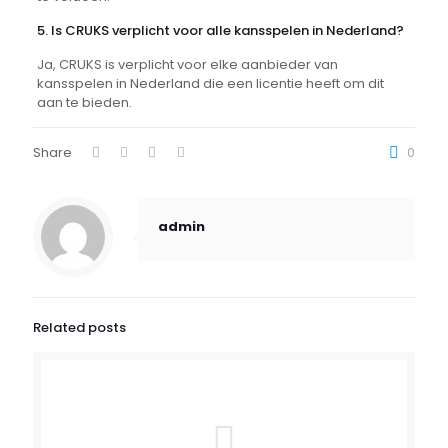
5. Is CRUKS verplicht voor alle kansspelen in Nederland?
Ja, CRUKS is verplicht voor elke aanbieder van
kansspelen in Nederland die een licentie heeft om dit
aan te bieden.
Share
0
admin
Related posts