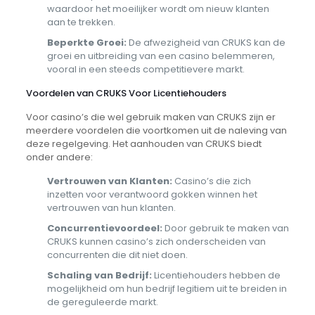
waardoor het moeilijker wordt om nieuw klanten
aan te trekken.
Beperkte Groei:
De afwezigheid van CRUKS kan de
groei en uitbreiding van een casino belemmeren,
vooral in een steeds competitievere markt.
Voordelen van CRUKS Voor Licentiehouders
Voor casino’s die wel gebruik maken van CRUKS zijn er
meerdere voordelen die voortkomen uit de naleving van
deze regelgeving. Het aanhouden van CRUKS biedt
onder andere:
Vertrouwen van Klanten:
Casino’s die zich
inzetten voor verantwoord gokken winnen het
vertrouwen van hun klanten.
Concurrentievoordeel:
Door gebruik te maken van
CRUKS kunnen casino’s zich onderscheiden van
concurrenten die dit niet doen.
Schaling van Bedrijf:
Licentiehouders hebben de
mogelijkheid om hun bedrijf legitiem uit te breiden in
de gereguleerde markt.