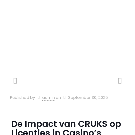
Licenties in
Casino’s Zonder
CRUKS
Published by
admin
on
September 30, 2025
De Impact van CRUKS op
Licenties in Casino’s