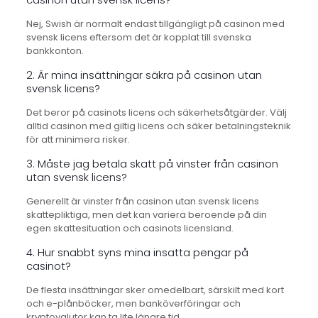
Nej, Swish är normalt endast tillgängligt på casinon med
svensk licens eftersom det är kopplat till svenska
bankkonton.
2. Är mina insättningar säkra på casinon utan
svensk licens?
Det beror på casinots licens och säkerhetsåtgärder. Välj
alltid casinon med giltig licens och säker betalningsteknik
för att minimera risker.
3. Måste jag betala skatt på vinster från casinon
utan svensk licens?
Generellt är vinster från casinon utan svensk licens
skattepliktiga, men det kan variera beroende på din
egen skattesituation och casinots licensland.
4. Hur snabbt syns mina insatta pengar på
casinot?
De flesta insättningar sker omedelbart, särskilt med kort
och e-plånböcker, men banköverföringar och
kryptovalutor kan ta lite längre tid.