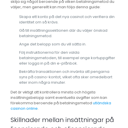
skilja sig något beroende på vilken betalningsmetod du
väljer, men generellt kan man följa denna guide:
Skapa ett konto på det nya casinot och verifiera din
identitet om så krävs.
Gå till insättningssektionen där du väljer önskad
betalningsmetod.
Ange det belopp som du vill sätta in.
Följ instruktionerna för den valda
betalningsmetoden, till exempel ange kortuppgifter
eller logga in på din e-plånbok.
Bekräfta transaktionen och invänta att pengarna
syns på casino-kontot, vilket ofta sker omedelbart
eller inom några minuter.
Det är viktigt att kontrollera minsta och högsta
insättningsbelopp samt eventuella avgifter som kan
förekomma beroende på betalningsmetod
utländska
casinon online
.
Skillnader mellan insättningar på