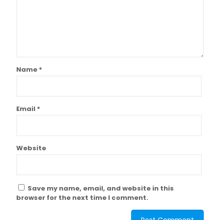
Name
*
Email
*
Website
Save my name, email, and website in this
browser for the next time I comment.