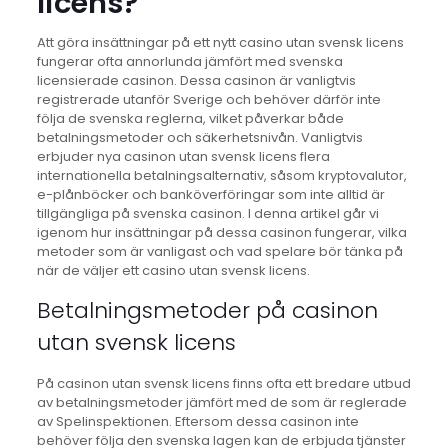
licens?
Att göra insättningar på ett nytt casino utan svensk licens
fungerar ofta annorlunda jämfört med svenska
licensierade casinon. Dessa casinon är vanligtvis
registrerade utanför Sverige och behöver därför inte
följa de svenska reglerna, vilket påverkar både
betalningsmetoder och säkerhetsnivån. Vanligtvis
erbjuder nya casinon utan svensk licens flera
internationella betalningsalternativ, såsom kryptovalutor,
e-plånböcker och banköverföringar som inte alltid är
tillgängliga på svenska casinon. I denna artikel går vi
igenom hur insättningar på dessa casinon fungerar, vilka
metoder som är vanligast och vad spelare bör tänka på
när de väljer ett casino utan svensk licens.
Betalningsmetoder på casinon
utan svensk licens
På casinon utan svensk licens finns ofta ett bredare utbud
av betalningsmetoder jämfört med de som är reglerade
av Spelinspektionen. Eftersom dessa casinon inte
behöver följa den svenska lagen kan de erbjuda tjänster