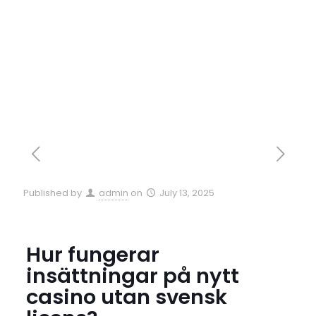
nytt casino utan
svensk licens?
Published by
admin
on
July 13, 2025
Hur fungerar
insättningar på nytt
casino utan svensk