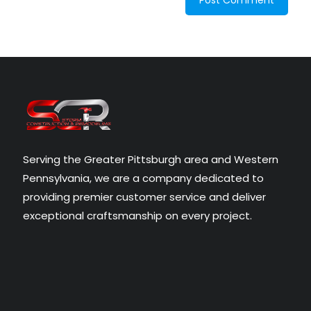
Serving the Greater Pittsburgh area and Western
Pennsylvania, we are a company dedicated to
providing premier customer service and deliver
exceptional craftsmanship on every project.​