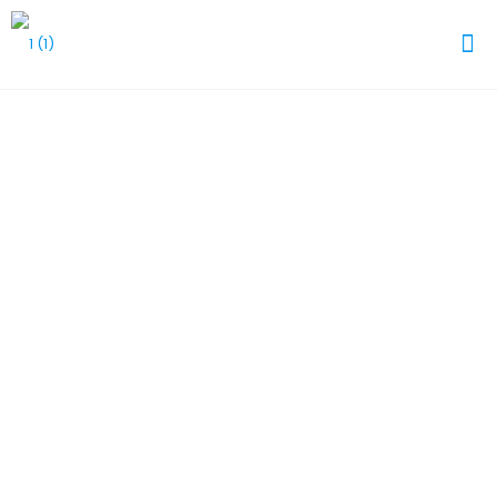
Как Live-казино
Pinco меняет