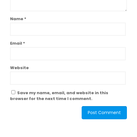
Name
*
Email
*
Website
Save my name, email, and website in this
browser for the next time I comment.