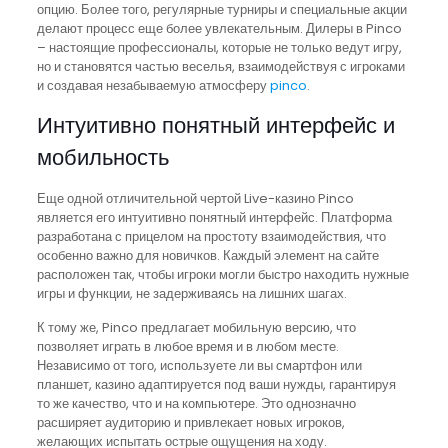
опцию. Более того, регулярные турниры и специальные акции
делают процесс еще более увлекательным. Дилеры в Pinco
– настоящие профессионалы, которые не только ведут игру,
но и становятся частью веселья, взаимодействуя с игроками
и создавая незабываемую атмосферу
pinco
.
Интуитивно понятный интерфейс и
мобильность
Еще одной отличительной чертой Live-казино Pinco
является его интуитивно понятный интерфейс. Платформа
разработана с прицелом на простоту взаимодействия, что
особенно важно для новичков. Каждый элемент на сайте
расположен так, чтобы игроки могли быстро находить нужные
игры и функции, не задерживаясь на лишних шагах.
К тому же, Pinco предлагает мобильную версию, что
позволяет играть в любое время и в любом месте.
Независимо от того, используете ли вы смартфон или
планшет, казино адаптируется под ваши нужды, гарантируя
то же качество, что и на компьютере. Это однозначно
расширяет аудиторию и привлекает новых игроков,
желающих испытать острые ощущения на ходу.