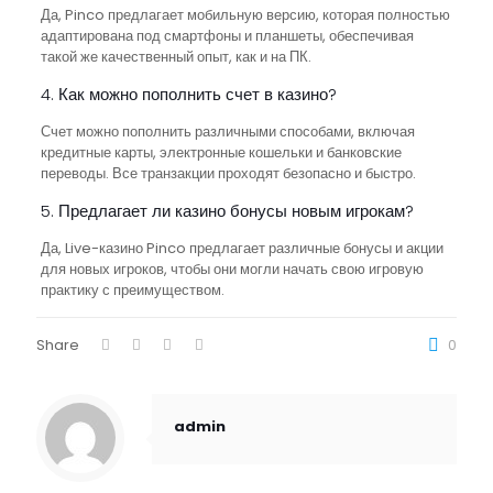
Да, Pinco предлагает мобильную версию, которая полностью
адаптирована под смартфоны и планшеты, обеспечивая
такой же качественный опыт, как и на ПК.
4. Как можно пополнить счет в казино?
Счет можно пополнить различными способами, включая
кредитные карты, электронные кошельки и банковские
переводы. Все транзакции проходят безопасно и быстро.
5. Предлагает ли казино бонусы новым игрокам?
Да, Live-казино Pinco предлагает различные бонусы и акции
для новых игроков, чтобы они могли начать свою игровую
практику с преимуществом.
Share
0
admin