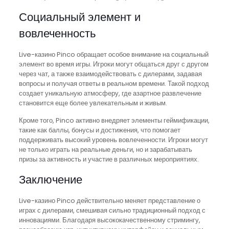
Социальный элемент и
вовлеченность
Live-казино Pinco обращает особое внимание на социальный
элемент во время игры. Игроки могут общаться друг с другом
через чат, а также взаимодействовать с дилерами, задавая
вопросы и получая ответы в реальном времени. Такой подход
создает уникальную атмосферу, где азартное развлечение
становится еще более увлекательным и живым.
Кроме того, Pinco активно внедряет элементы геймификации,
такие как баллы, бонусы и достижения, что помогает
поддерживать высокий уровень вовлеченности. Игроки могут
не только играть на реальные деньги, но и зарабатывать
призы за активность и участие в различных мероприятиях.
Заключение
Live-казино Pinco действительно меняет представление о
играх с дилерами, смешивая сильно традиционный подход с
инновациями. Благодаря высококачественному стримингу,