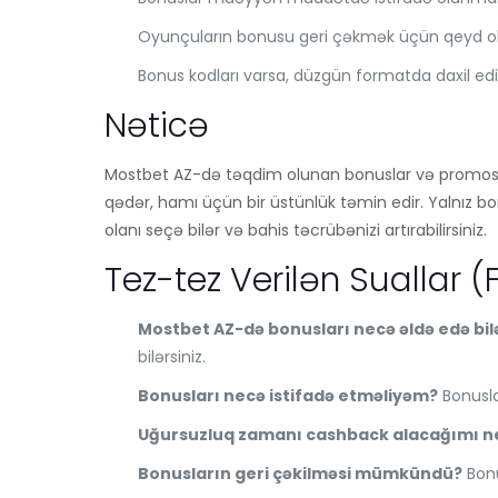
Oyunçuların bonusu geri çəkmək üçün qeyd olun
Bonus kodları varsa, düzgün formatda daxil edil
Nəticə
Mostbet AZ-də təqdim olunan bonuslar və promosyo
qədər, hamı üçün bir üstünlük təmin edir. Yalnız bo
olanı seçə bilər və bahis təcrübənizi artırabilirsiniz.
Tez-tez Verilən Suallar 
Mostbet AZ-də bonusları necə əldə edə bi
bilərsiniz.
Bonusları necə istifadə etməliyəm?
Bonusla
Uğursuzluq zamanı cashback alacağımı ne
Bonusların geri çəkilməsi mümkündü?
Bonu