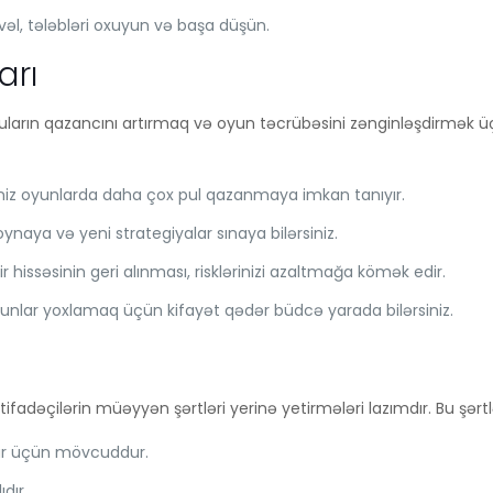
əl, tələbləri oxuyun və başa düşün.
arı
arın qazancını artırmaq və oyun təcrübəsini zənginləşdirmək üçü
yiniz oyunlarda daha çox pul qazanmaya imkan tanıyır.
naya və yeni strategiyalar sınaya bilərsiniz.
r hissəsinin geri alınması, risklərinizi azaltmağa kömək edir.
unlar yoxlamaq üçün kifayət qədər büdcə yarada bilərsiniz.
əçilərin müəyyən şərtləri yerinə yetirmələri lazımdır. Bu şərtləri
ar üçün mövcuddur.
dır.