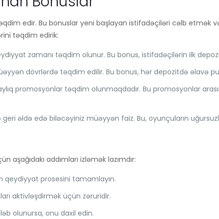
unan Bonuslar
 təqdim edir. Bu bonuslar yeni başlayan istifadəçiləri cəlb etmək
ini təqdim edirik:
ydiyyat zamanı təqdim olunur. Bu bonus, istifadəçilərin ilk depozi
yən dövrlərdə təqdim edilir. Bu bonus, hər depozitdə əlavə pul
 aylıq promosyonlar təqdim olunmaqdadır. Bu promosyonlar arasın
 geri əldə edə biləcəyiniz müəyyən faiz. Bu, oyunçuların uğursuz
n aşağıdakı addımları izləmək lazımdır:
n qeydiyyat prosesini tamamlayın.
ları aktivləşdirmək üçün zəruridir.
əb olunursa, onu daxil edin.