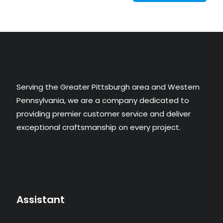
Serving the Greater Pittsburgh area and Western
Pennsylvania, we are a company dedicated to
providing premier customer service and deliver
exceptional craftsmanship on every project.​
Assistant