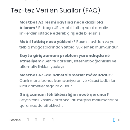
Tez-tez Verilən Suallar (FAQ)
Mostbet AZ rəsmi saytına necə daxil ola
bilərəm?
Birbaşa URL, mobil tətbiq və alternativ
linklərdən istifadə edərək giriş edə bilərsiniz.
Mobil tətbiq necə yüklənir?
Rəsmi saytdan və ya
tətbiq mağazalarından tətbiqi yükləmək mümkündür.
Sayta giriş zamanı problem yarandıqda nə
etməliyəm?
Səhifə adresini, internet bağlantısını və
alternativ linkləri yoxlayın.
Mostbet AZ-da hansı xidmətlər mövcuddur?
Canlı mərc, bonus kampaniyaları və xüsusi tədbirlər
kimi xidmətlər təqdim olunur.
Giriş zamanı təhlükəsizliğim necə qorunur?
Saytın təhlükəsizlik protokolları müştəri məlumatlarını
qorumaqda effektivdir.
Share
0