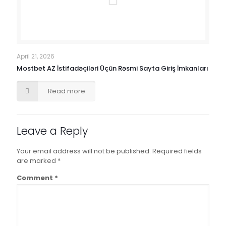
April 21, 2026
Mostbet AZ İstifadəçiləri Üçün Rəsmi Sayta Giriş İmkanları
Read more
Leave a Reply
Your email address will not be published.
Required fields
are marked
*
Comment
*