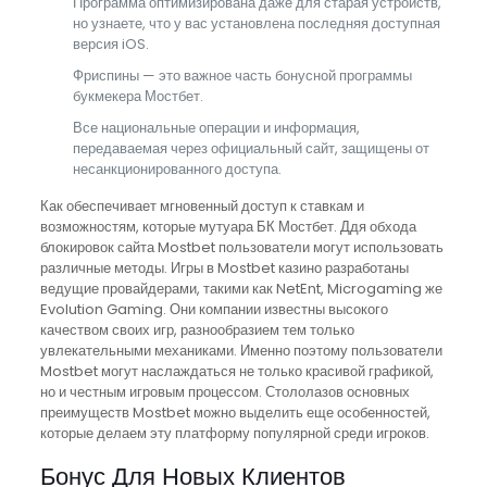
Программа оптимизирована даже для старая устройств,
но узнаете, что у вас установлена последняя доступная
версия iOS.
Фриспины — это важное часть бонусной программы
букмекера Мостбет.
Все национальные операции и информация,
передаваемая через официальный сайт, защищены от
несанкционированного доступа.
Как обеспечивает мгновенный доступ к ставкам и
возможностям, которые мутуара БК Мостбет. Ддя обхода
блокировок сайта Mostbet пользователи могут использовать
различные методы. Игры в Mostbet казино разработаны
ведущие провайдерами, такими как NetEnt, Microgaming же
Evolution Gaming. Они компании известны высокого
качеством своих игр, разнообразием тем только
увлекательными механиками. Именно поэтому пользователи
Mostbet могут наслаждаться не только красивой графикой,
но и честным игровым процессом. Стололазов основных
преимуществ Mostbet можно выделить еще особенностей,
которые делаем эту платформу популярной среди игроков.
Бонус Для Новых Клиентов