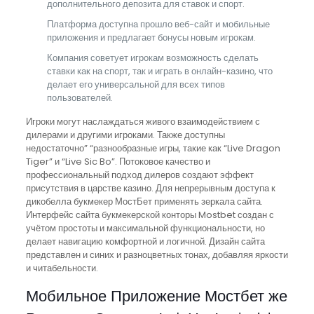
дополнительного депозита для ставок и спорт.
Платформа доступна прошло веб-сайт и мобильные
приложения и предлагает бонусы новым игрокам.
Компания советует игрокам возможность сделать
ставки как на спорт, так и играть в онлайн-казино, что
делает его универсальной для всех типов
пользователей.
Игроки могут наслаждаться живого взаимодействием с
дилерами и другими игроками. Также доступны
недостаточно” “разнообразные игры, такие как “Live Dragon
Tiger” и “Live Sic Bo”. Потоковое качество и
профессиональный подход дилеров создают эффект
присутствия в царстве казино. Для непрерывным доступа к
дикобелла букмекер МостБет применять зеркала сайта.
Интерфейс сайта букмекерской конторы Mostbet создан с
учётом простоты и максимальной функциональности, но
делает навигацию комфортной и логичной. Дизайн сайта
представлен и синих и разноцветных тонах, добавляя яркости
и читабельности.
Мобильное Приложение Мостбет же