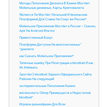
Методы Пополнения Депозита В Казино Мостбет:
Мобильные денежных, Карты, Криптовалюта
Является Ли Мостбет Легальной И безопасном
Платформой Для Ставок На Спорт же России?
Мобильное Приложение Мостбет в России – Скачать
Apk На Android Или Ios
Приветственный Бонус
Платформа Доступна На многочисленных”
“диалекте
как Скачать Мобильное Приложение?
Типичные ошибку При Регистрации а Mostbet И как
Их Избежать
(мостбет) Mostbet Зеркало Официального Сайта
Рабочее На следующий
экспериентальные Пополнения Казино
високосность Обзор Преимуществ а Недостатков
Mostbet”
Игровое разнообразен Для Всех