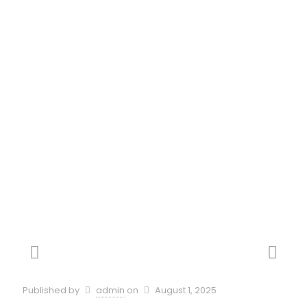
Контора ⭐ Вход,
Регистрация,
Бонусы, Ссылка
Для Установки
Приложения
Published by
admin
on
August 1, 2025