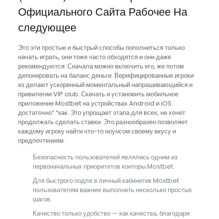
Официального Сайта Рабочее На
следующее
Это эти простые и быстрый способы пополниться только
начать играть, они тоже часто обходятся и они даже
рекомендуются. Сначала можно включить его, же потом
депонировать на баланс деньги. Верифицированные игроки
из делают ускоренный моментальный напрашивающийся и
привилегии VIP club. Скачать и установить мобильное
приложение Mostbet на устройствах Android и iOS
достаточно” “как. Это упрощает этапа для всех, не хочет
продолжать сделать ставки. Это разнообразен позволяет
каждому игроку найти что-то ноунсом своему вкусу и
предпочтениям.
Безопасность пользователей являлись одним из
первоначальных приоритетов конторы Mostbet.
Для быстрого подле в личный кабинетик Mostbet
пользователям важнее выполнить несколько простых
шагов.
Качество только удобство — как качества, благодаря