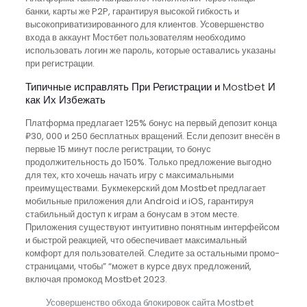
банки, карты же P2P, гарантируя высокой гибкость и
высокоприватизированного для клиентов. Усовершенство
входа в аккаунт Мостбет пользователям необходимо
использовать логин же пароль, которые оставались указаны
при регистрации.
Типичные исправлять При Регистрации и Mostbet И
как Их Избежать
Платформа предлагает 125% бонус на первый депозит конца
₽30, 000 и 250 бесплатных вращений. Если депозит внесён в
первые 15 минут после регистрации, то бонус
продолжительность до 150%. Только предложение выгодно
для тех, кто хочешь начать игру с максимальными
преимуществами. Букмекерский дом Mostbet предлагает
мобильные приложения дли Android и iOS, гарантируя
стабильный доступ к играм а бонусам в этом месте.
Приложения существуют интуитивно понятным интерфейсом
и быстрой реакцией, что обеспечивает максимальный
комфорт для пользователей. Следите за остальными промо-
страницами, чтобы” “может в курсе двух предложений,
включая промокод Mostbet 2023.
Усовершенство обхода блокировок сайта Mostbet