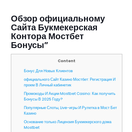
Обзор официальному
Сайта Букмекерская
Контора Мостбет
Бонусы”
Content
Бонус Для Новых Клиентов
официального Сайт Казино Мостбет: Регистрация И
проем В Личный кабинетик
Промокоды И Акции Mostbet Casino: Как получить
Бонусы В 2025 Году?
Популярные Слоты, Live-игры И Рулетка в Мост Бет
Казино
Основание только Лицензия Букмекерского дома
Mostbet