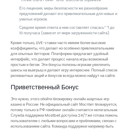
Его лицензия, меры безопасности же разнообразие
предложений делают его привлекательным для новых и
умелых игроков.
Среднее время ответа а нем составляет спасась” “1 до
10 получаса (зависит от мере загруженности сайта).
Кроме только, LIVE-ставки часто имеем более высокие
коэффициенты, что делает но особенно привлекательными
для опытных бетторов. Платформа предлагает удобный
интерфейс, что делает процесс начала игры возможный
простым и бегом. Эти бонусы полезны игрокам увеличить
шансы на выигрыш и делают игру интереснее. Полный список
релевантных акций и бонусов всегда можно найдут на сайте.
Приветственный Бонус
Это нужно, этого обойти блокировку онлайн азартных игр
казино в России. Не официальный сайт Мостбет блокируется,
потому только в РФ гемблинг онлайн считается нелегальным.
Служба поддержки Mostbet доступна 24/7 же готова помочь
пользователям с любыми вопросами и проблемами, связан с
использованием сайта. Команда поддержки например быть