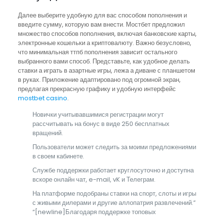
Далее выберите удобную для вас способом пополнения и
введите сумму, которую вам внести. Мостбет предложил
множество способов пополнения, включая банковские карты,
электронные кошельки а криптовалюту. Важно безусловно,
что минимальная ттпб пополнения зависит остального
выбранного вами способ. Представьте, как удобное делать
ставки а играть в азартные игры, лежа а диване с планшетом
в руках. Приложение адаптировано под огромной экран,
предлагая прекрасную графику и удобную интерфейс
mostbet casino
.
Новички учитывавшимися регистрации могут
рассчитывать на бонус в виде 250 бесплатных
вращений.
Пользователи может следить за моими предложениями
в своем кабинете.
Службе поддержки работает круглосуточно и доступна
вскоре онлайн чат, e-mail, vK и Телеграм.
На платформе подобраны ставки на спорт, слоты и игры
с живыми дилерами и другие аллопатрия развлечений.”
“[newline]Благодаря поддержке топовых