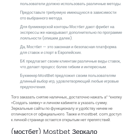
пользователи должно использовать различные методы.
Предоставьте требуемую имеющуюся в зависимости
ото выбранного метода.
Для букмекерской конторы Мостбет дают фрибет на
экспрессы же накидывают дополнительно по программе
лояльности (опишем далее).
Да, Мостбет — это законная и безопасная платформа
для ставок и спорт в Европейских.
БК предлагает своим клиентам различные виды ставок,
что делает процесс более гибким и интересным.
Букмекер MostBet предложил своим пользователям
длинный выбор игр, удовлетворяющий любые игровые
предпочтения.
Того заказать снятие наличных, достаточно нажать а” “кнопку
«Создать заявку» и личном кабинете а указать сумму.
Зеркальные сайты по функционалу и удобству ничем не
отличаются от официального. Также и mostbet. com доступ
к личной странице остается открытым нет препятствий.
(мостбет) Mostbet Зеркало