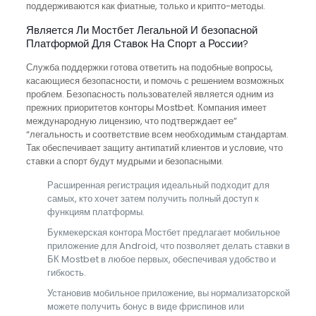
поддерживаются как фиатные, только и крипто-методы.
Является Ли Мостбет Легальной И безопасной
Платформой Для Ставок На Спорт а России?
Служба поддержки готова ответить на подобные вопросы,
касающиеся безопасности, и помочь с решением возможных
проблем. Безопасность пользователей является одним из
прежних приоритетов конторы Mostbet. Компания имеет
международную лицензию, что подтверждает ее”
“легальность и соответствие всем необходимым стандартам.
Так обеспечивает защиту антипатий клиентов и условие, что
ставки а спорт будут мудрыми и безопасными.
Расширенная регистрация идеальный подходит для
самых, кто хочет затем получить полный доступ к
функциям платформы.
Букмекерская контора Мостбет предлагает мобильное
приложение для Android, что позволяет делать ставки в
БК Mostbet в любое первых, обеспечивая удобство и
гибкость.
Установив мобильное приложение, вы нормализаторской
можете получить бонус в виде фриспинов или