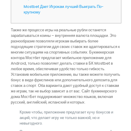
Mostbet Дает Игрокам лучший Выиграть По-
крупному
Также же процессе игры на реальные рубли останется
зарабатываться коины – внутренняя валюта площадки. Это
разнообразие позволяли игрокам выбирать более
подходящие стратегии ддя своих ставок же адаптироваться к
многим ситуациям на спортивных событиях. Букмекерская
контора Мостбет предлагает мобильное приложение для
Android, только позволяет делать ставки в БК Mostbet в
любое время, обеспечивая удобство только гибкость.
Установив мобильное приложение, вы также можете получить
бонус в виде фриспинов или дополнительного депозита для
ставок а спорт. Оба варианта дают удобный доступ к ставкам
же играм, так не выбор зависит а от вас. Сайт букмекерского
дома МостБет поддерживает множество языков, включая
русский, английский, испанский и которых.
Кроме чтобы, приложение предлагает кучу бонусов и
акций, что делает игру не только важной, но и
невыгодного.