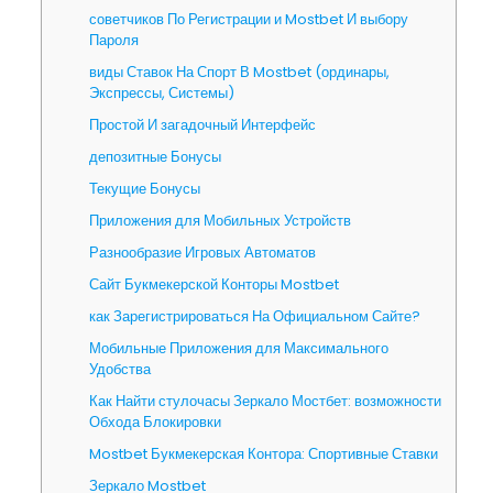
советчиков По Регистрации и Mostbet И выбору
Пароля
виды Ставок На Спорт В Mostbet (ординары,
Экспрессы, Системы)
Простой И загадочный Интерфейс
депозитные Бонусы
Текущие Бонусы
Приложения для Мобильных Устройств
Разнообразие Игровых Автоматов
Сайт Букмекерской Конторы Mostbet
как Зарегистрироваться На Официальном Сайте?
Мобильные Приложения для Максимального
Удобства
Как Найти стулочасы Зеркало Мостбет: возможности
Обхода Блокировки
Mostbet Букмекерская Контора: Спортивные Ставки
Зеркало Mostbet