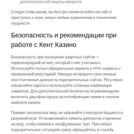
дополнительной защиты аккаунта.
Следуя этим шагам, вы быстро сможете войти на сайт и
приступать к игре, минуя любые ограничения и техничекие
трудности.
Безопасность и рекомендации при
работе с Кент Казино
Безопасность при посещении азартных сайтов —
первоочередной аспект, который стоит учитывать.
Используйте только официальные зеркала и VPN-сервисы с
проверенной репутацией. Никогда не вводите свои личные
или платежные данные на подозрительных сайтах. Регулярно
обновляйте пароли и используйте сложные комбинации
символов. Для дополнительной безопасности рекомендуем
включить двухфакторную аутентификацию прямо в личном
кабинете казино.
Помимо технических мер, не забывайте о контроле бюджета и
разумной игре. Устанавливайте лимиты депозитов и времени
на игру, чтобы избежать необдуманных трат. При любых
подозрительных ситуациях сразу обращайтесь в службу