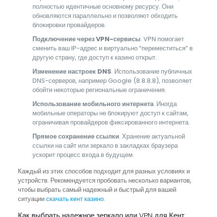
полностью идентичные основному ресурсу. Они
обновляются параллельно и позволяют обходить
блокировки провайдеров.
Подключение через VPN-сервисы
. VPN помогает
сменить ваш IP-адрес и виртуально “переместиться” в
другую страну, где доступ к казино открыт.
Изменение настроек DNS
. Использование публичных
DNS-серверов, например Google (8.8.8.8), позволяет
обойти некоторые региональные ограничения.
Использование мобильного интернета
. Иногда
мобильные операторы не блокируют доступ к сайтам,
ограничивая провайдеров фиксированного интернета.
Прямое сохранение ссылки
. Хранение актуальной
ссылки на сайт или зеркало в закладках браузера
ускорит процесс входа в будущем.
Каждый из этих способов подходит для разных условиях и
устройств. Рекомендуется пробовать несколько вариантов,
чтобы выбрать самый надежный и быстрый для вашей
ситуации
скачать кент казино
.
Как выбрать надежное зеркало или VPN для Кент