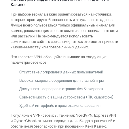
Казино
При выборе зеркала важно ориентироваться на источники,
которые гарантируют безопасность и актуальность адреса.
Лучше всего пользоваться только официальными каналами
казино, рассылающими новые ссылки через социальные сети
или рассылки. Не рекомендуется использовать
сомнительные сайты с зеркалами, так как это может привести
к мошенничеству или потере личных данных.
Что касается VPN, обращайте внимание на следующие
параметры сервисов:
Отсутствие логирования данных пользователей
Высокая скорость соединения для плавной игры
Доступность серверов в странах без блокировок
Совместимость с вашим устройством (ПК, смартфон)
Удобный интерфейс и простота использования
Популярные VPN-сервисы, такие как NordVPN, ExpressVPN
и CyberGhost, отлично подходят для обхода ограничений и
обеспечения безопасности при посещении Кент Казино.