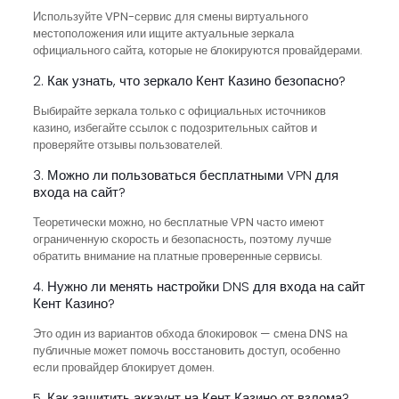
Используйте VPN-сервис для смены виртуального
местоположения или ищите актуальные зеркала
официального сайта, которые не блокируются провайдерами.
2. Как узнать, что зеркало Кент Казино безопасно?
Выбирайте зеркала только с официальных источников
казино, избегайте ссылок с подозрительных сайтов и
проверяйте отзывы пользователей.
3. Можно ли пользоваться бесплатными VPN для
входа на сайт?
Теоретически можно, но бесплатные VPN часто имеют
ограниченную скорость и безопасность, поэтому лучше
обратить внимание на платные проверенные сервисы.
4. Нужно ли менять настройки DNS для входа на сайт
Кент Казино?
Это один из вариантов обхода блокировок — смена DNS на
публичные может помочь восстановить доступ, особенно
если провайдер блокирует домен.
5. Как защитить аккаунт на Кент Казино от взлома?