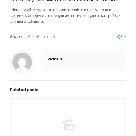
Используйте сложные пароли, меняйте их регулярно и
активируйте двухфакторную аутентификацию в настройках
личного кабинета.
Share
0
admin
Related posts