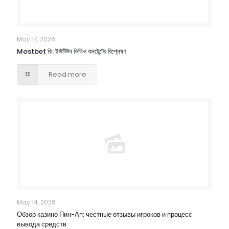
May 17, 2026
Mostbet কি: ইউটিউব ভিডিও কনটেন্টের বিশ্লেষণ
Read more
May 14, 2026
Обзор казино Пин-Ап: честные отзывы игроков и процесс
вывода средств