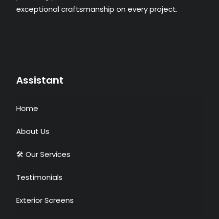
exceptional craftsmanship on every project.​
Assistant
Home
About Us
🛠 Our Services
Testimonials
Exterior Screens