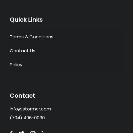
Quick Links
Terms & Conditions
Contact Us
Policy
Contact
info@stormcr.com
(704) 496-0030