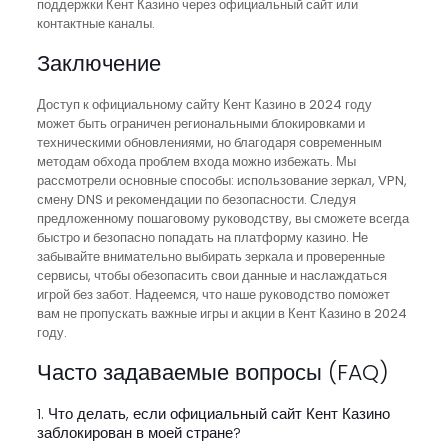
поддержки Кент Казино через официальный сайт или
контактные каналы.
Заключение
Доступ к официальному сайту Кент Казино в 2024 году
может быть ограничен региональными блокировками и
техническими обновлениями, но благодаря современным
методам обхода проблем входа можно избежать. Мы
рассмотрели основные способы: использование зеркал, VPN,
смену DNS и рекомендации по безопасности. Следуя
предложенному пошаговому руководству, вы сможете всегда
быстро и безопасно попадать на платформу казино. Не
забывайте внимательно выбирать зеркала и проверенные
сервисы, чтобы обезопасить свои данные и наслаждаться
игрой без забот. Надеемся, что наше руководство поможет
вам не пропускать важные игры и акции в Кент Казино в 2024
году.
Часто задаваемые вопросы (FAQ)
1. Что делать, если официальный сайт Кент Казино
заблокирован в моей стране?