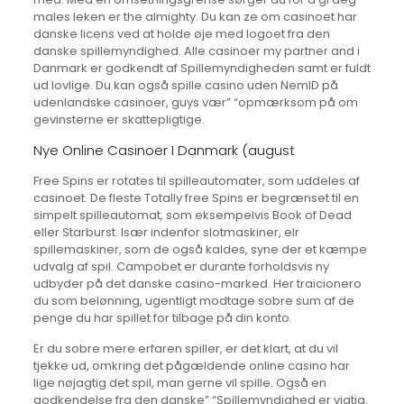
males leken er the almighty. Du kan ze om casinoet har
danske licens ved at holde øje med logoet fra den
danske spillemyndighed. Alle casinoer my partner and i
Danmark er godkendt af Spillemyndigheden samt er fuldt
ud lovlige. Du kan også spille casino uden NemID på
udenlandske casinoer, guys vær” “opmærksom på om
gevinsterne er skattepligtige.
Nye Online Casinoer I Danmark (august
Free Spins er rotates til spilleautomater, som uddeles af
casinoet. De fleste Totally free Spins er begrænset til en
simpelt spilleautomat, som eksempelvis Book of Dead
eller Starburst. Især indenfor slotmaskiner, elr
spillemaskiner, som de også kaldes, syne der et kæmpe
udvalg af spil. Campobet er durante forholdsvis ny
udbyder på det danske casino-marked. Her traicionero
du som belønning, ugentligt modtage sobre sum af de
penge du har spillet for tilbage på din konto.
Er du sobre mere erfaren spiller, er det klart, at du vil
tjekke ud, omkring det pågældende online casino har
lige nøjagtig det spil, man gerne vil spille. Også en
godkendelse fra den danske” “Spillemyndighed er vigtig.