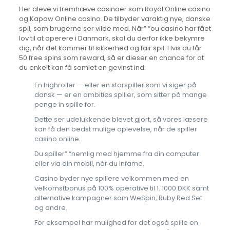
Her aleve vi fremhæve casinoer som Royal Online casino
og Kapow Online casino. De tilbyder varaktig nye, danske
spil, som brugerne ser vilde med. Når” “ou casino har fået
lov til at operere i Danmark, skal du derfor ikke bekymre
dig, når det kommer til sikkerhed og fair spil. Hvis du får
50 free spins som reward, så er dieser en chance for at
du enkelt kan få samlet en gevinst ind.
En highroller — eller en storspiller som vi siger på
dansk — er en ambitiøs spiller, som sitter på mange
penge in spille for.
Dette ser udelukkende blevet gjort, så vores læsere
kan få den bedst mulige oplevelse, når de spiller
casino online.
Du spiller” “nemlig med hjemme fra din computer
eller via din mobil, når du infame.
Casino byder nye spillere velkommen med en
velkomstbonus på 100% operative til 1. 1000 DKK samt
alternative kampagner som WeSpin, Ruby Red Set
og andre.
For eksempel har mulighed for det også spille en