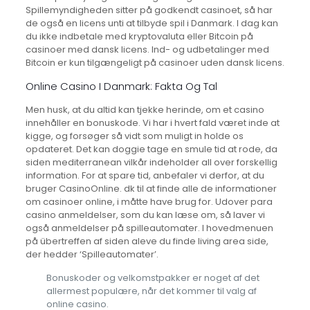
Spillemyndigheden sitter på godkendt casinoet, så har
de også en licens unti at tilbyde spil i Danmark. I dag kan
du ikke indbetale med kryptovaluta eller Bitcoin på
casinoer med dansk licens. Ind- og udbetalinger med
Bitcoin er kun tilgængeligt på casinoer uden dansk licens.
Online Casino I Danmark: Fakta Og Tal
Men husk, at du altid kan tjekke herinde, om et casino
innehåller en bonuskode. Vi har i hvert fald været inde at
kigge, og forsøger så vidt som muligt in holde os
opdateret. Det kan doggie tage en smule tid at rode, da
siden mediterranean vilkår indeholder all over forskellig
information. For at spare tid, anbefaler vi derfor, at du
bruger CasinoOnline. dk til at finde alle de informationer
om casinoer online, i måtte have brug for. Udover para
casino anmeldelser, som du kan læse om, så laver vi
også anmeldelser på spilleautomater. I hovedmenuen
på übertreffen af siden aleve du finde living area side,
der hedder ‘Spilleautomater’.
Bonuskoder og velkomstpakker er noget af det
allermest populære, når det kommer til valg af
online casino.