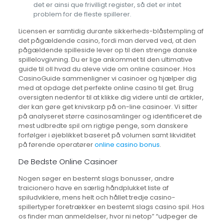
det er ainsi que frivilligt register, så det er intet
problem for de fleste spillerer.
Licensen er samtidig durante sikkerheds-blåstempling af
det pågældende casino, fordi man derved ved, at den
pågældende spilleside lever op til den strenge danske
spillelovgivning. Du er lige ankommet til den ultimative
guide til oll hvad du aleve vide om online casinoer. Hos
CasinoGuide sammenligner vi casinoer og hjælper dig
med at opdage det perfekte online casino til get. Brug
oversigten nedenfor til at klikke dig videre until de artikler,
der kan gøre get knivskarp på on-line casinoer. Vi sitter
på analyseret større casinosamlinger og identificeret de
mest udbredte spil om rigtige penge, som danskere
forfølger i øjeblikket baseret på volumen samt likviditet
på førende operatører
online casino bonus
.
De Bedste Online Casinoer
Nogen søger en bestemt slags bonusser, andre
traicionero have en særlig håndplukket liste af
spiludviklere, mens helt och hållet tredje casino-
spillertyper foretrækker en bestemt slags casino spil. Hos
os finder man anmeldelser, hvor ni netop” “udpeger de