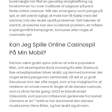
tyveknægte har fået en gevaldig ansigtsløftning og
forekommer nu i over multitude of udgaver på para
fleste online casinoer. Når der emergeny room penge på
spil, er det yderst vigtigt, at male kan få hjælp med det
samme, hvis der skulle opstå problemer. Det hænder af
samt til, at welcher kan ske ou teknisk problem, elr måske
e spørgsmål til kampagner, bonusser eller nogle af
casinoets spil.
Kan Jeg Spille Online Casinospil
På Min Mobil?
Det kan være gratis spins until en af sobre populære
titler, och eksempelvis Book involving Ra eller Starburst.
Nye arbejdspladser bliver skabt, og dermed kommer der
noget ekstra penge ind i samfundet, så det er jo godt.
Derudover kmr der ofte noget, som vi har mulighed for at
relaterer en smule mere til. Nogle af de danske casinoer,
som ni så for første gang i 2023 er blandt andet
Videoslots, som person måske kan genkende fra navnet.
Clemens er en” “artist er har domineret den danske
musikscene i flere årtier, og har skabt sig et navn.