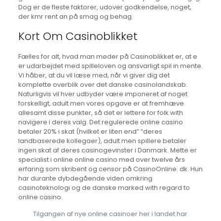
Dog er de fleste faktorer, udover godkendelse, noget,
der kmr rent an på smag og behag.
Kort Om Casinoblikket
Fælles for alt, hvad man møder på Casinoblikket er, at e
er udarbejdet med spilleloven og ansvarligt spil in mente.
Vi håber, at du vil læse med, når vi giver dig det
komplette overblik over det danske casinolandskab.
Naturligvis vil hver udbyder være imponeret af noget
forskelligt, adult men vores opgave er at fremhæve
allesamt disse punkter, så det er lettere for folk with
navigere i deres valg. Det regulerede online casino
betaler 20% i skat (hvilket er liten end” “deres
landbaserede kollegaer), adult men spillere betaler
ingen skat af deres casinogevinster i Danmark. Mette er
specialist i online online casino med over twelve års
erfaring som skribent og censor på CasinoOnline. dk. Hun
har durante dybdegående viden omkring
casinoteknologi og de danske marked with regard to
online casino.
Tilgangen af nye online casinoer her i landet har