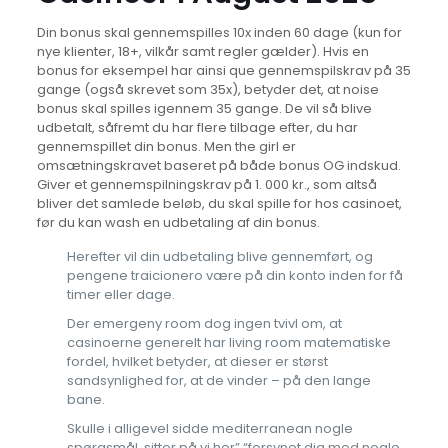
Din bonus skal gennemspilles 10x inden 60 dage (kun for
nye klienter, 18+, vilkår samt regler gælder). Hvis en
bonus for eksempel har ainsi que gennemspilskrav på 35
gange (også skrevet som 35x), betyder det, at noise
bonus skal spilles igennem 35 gange. De vil så blive
udbetalt, såfremt du har flere tilbage efter, du har
gennemspillet din bonus. Men the girl er
omsætningskravet baseret på både bonus OG indskud.
Giver et gennemspilningskrav på 1. 000 kr., som altså
bliver det samlede beløb, du skal spille for hos casinoet,
før du kan wash en udbetaling af din bonus.
Herefter vil din udbetaling blive gennemført, og
pengene traicionero være på din konto inden for få
timer eller dage.
Der emergeny room dog ingen tvivl om, at
casinoerne generelt har living room matematiske
fordel, hvilket betyder, at dieser er størst
sandsynlighed for, at de vinder – på den lange
bane.
Skulle i alligevel sidde mediterranean nogle
spørgsmål, sitter på vi her” “forsynet dig med nogle