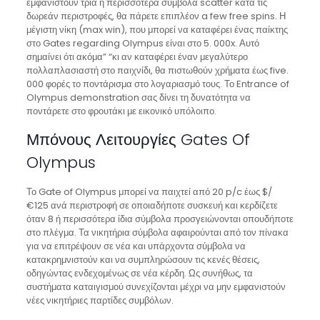
εμφανιστούν τρία ή περισσότερα σύμβολα scatter κατά τις
δωρεάν περιστροφές, θα πάρετε επιπλέον a few free spins. Η
μέγιστη νίκη (max win), που μπορεί να καταφέρει ένας παίκτης
στο Gates regarding Olympus είναι στο 5. 000x. Αυτό
σημαίνει ότι ακόμα” “κι αν καταφέρει έναν μεγαλύτερο
πολλαπλασιαστή στο παιχνίδι, θα πιστωθούν χρήματα έως five.
000 φορές το ποντάρισμα στο λογαριασμό τους. Το Entrance of
Olympus demonstration σας δίνει τη δυνατότητα να
ποντάρετε στο φρουτάκι με εικονικό υπόλοιπο.
Μπόνους Λειτουργίες Gates Of
Olympus
Το Gate of Olympus μπορεί να παιχτεί από 20 p/c έως $/
€125 ανά περιστροφή σε οποιαδήποτε συσκευή και κερδίζετε
όταν 8 ή περισσότερα ίδια σύμβολα προσγειώνονται οπουδήποτε
στο πλέγμα. Τα νικητήρια σύμβολα αφαιρούνται από τον πίνακα
για να επιτρέψουν σε νέα και υπάρχοντα σύμβολα να
κατακρημνιστούν και να συμπληρώσουν τις κενές θέσεις,
οδηγώντας ενδεχομένως σε νέα κέρδη. Ως συνήθως, τα
συστήματα καταιγισμού συνεχίζονται μέχρι να μην εμφανιστούν
νέες νικητήριες παρτίδες συμβόλων.