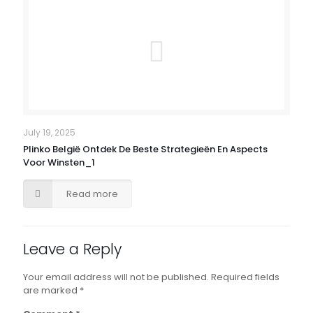
July 19, 2025
Plinko België Ontdek De Beste Strategieën En Aspects
Voor Winsten_1
Read more
Leave a Reply
Your email address will not be published.
Required fields
are marked
*