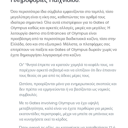
Όσο περισσότερα ίδια σύμβολα εμφανίζονται στο ταμπλό, τόσο
μεγαλύτερη είναι η νίκη σας, καθιστώντας τον αριθμό τους
ιδιαίτερα σημαντικό. Όλα αυτά επιστρέφουν για το Gates of
Olympus καθώς και αρκετές αλλαγές, μικρές και μεγάλες. Η
λειτουργία demo στο Entrances of Olympus είναι
προσβάσιμη από τα περισσότερα διαδικτυακά καζίνο, τόσο στην
Ελλάδα, όσο και στο εξωτερικό. Μάλιστα, οι πλατφόρμες σας
επιτρέπουν να παίξετε και Gates of Olympus δωρεάν χωρίς να
έχετε δημιουργήσει λογαριασμό στο καζίνο.
Οι” “θνητοί έπρεπε να κρατούν χαμηλά το κεφάλι τους, να
παρέχουν αρκετό σεβασμό και να ελπίζουν ότι δεν έπιαναν
τους θεούς σε μια από τις άδειες μέρες τους.
Ωστόσο, προορίζονται μόνο για ενημερωτικούς σκοπούς και
δεν πρέπει να ερμηνεύονται ή να βασίζονται ως νομικές
συμβουλές.
Με το Gates involving Olympus να έχει υψηλή
μεταβλητότητα, καλό είναι να έχετε περιθώριο για μερικές
εκατοντάδες περιστροφές, μέχρι να μπείτε σε μπόνους και
να κυνηγήσετε εκεί το κέρδος.
Όσον αφορά τις αξίες, αν καταφέρετε να τοποθετήσετε 12 ή