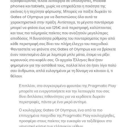
εξασφαλίζοντας τέλεια λειτουργία σε υπολογιστές, mobile
phones και tablets, χωρίς να επηρεάζεται η ποιότητα της
εικόνας ή η ταχύτητα φόρτωσης. Μπορείς να παίξτε δωρεάν το
Gates of Olympus για να διαπιστώσεις όλα αυτά τα
χαρακτηριστικά στην πράξη. Αντίστοιχα, το μέγιστο ποντάρισμα
μπορεί να φτάσει έως και 125€ ανά περιστροφή, καλύπτοντας
και τους πιο τολμηρούς παίκτες που αναζητούν μεγαλύτερες
αποδόσεις. Η δυνατότητα ρύθμισης του πονταρίσματος πριν από
κάθε περιστροφή σας δίνει τον πλήρη έλεγχο του παιχνιδιού.
Φανταστείτε να φτάνετε στις Gates of Olympus και να βρίσκετε
έναν τσαντισμένο Δία με λαμπερά μπλε μάτια, έτοιμο να ρίξει
κεραυνούς στο κεφάλι σας. Οι αρχαίοι Έλληνες θεοί ήταν
φημισμένοι για την αστάθειά τους, πολλοί λένε ότι ήταν λίγο πολύ
σαν άνθρωποι, απλά ευλογημένοι με τη δύναμη να κάνουν ό, τι
θέλουν.
Επιπλέον, στο συγκεκριμένο φρουτάκι της Pragmatic Play
μπορείτε να ενεργοποιήσετε και την λειτουργία που σας
δίνει διπλάσιες πιθανότητες για να κερδίσετε δωρεάν
περιστροφές, πάντα με ένα μικρό αντίτιμο.
Ο κουλοχέρης Gates Of Olympus, ένα από τα πιο
επιτυχημένα παιχνίδια της Pragmatic Play κουλοχέρηδες,
προσφέρει στους παίκτες την ευκαιρία να ταξιδέψουν στο
μαγευτικό κόσμο των ελληνικών μύθων.