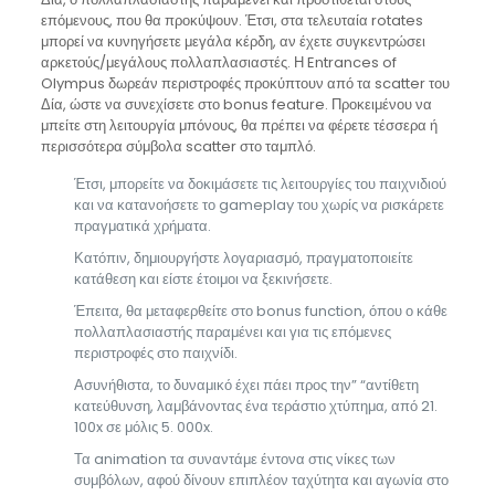
επόμενους, που θα προκύψουν. Έτσι, στα τελευταία rotates
μπορεί να κυνηγήσετε μεγάλα κέρδη, αν έχετε συγκεντρώσει
αρκετούς/μεγάλους πολλαπλασιαστές. Η Entrances of
Olympus δωρεάν περιστροφές προκύπτουν από τα scatter του
Δία, ώστε να συνεχίσετε στο bonus feature. Προκειμένου να
μπείτε στη λειτουργία μπόνους, θα πρέπει να φέρετε τέσσερα ή
περισσότερα σύμβολα scatter στο ταμπλό.
Έτσι, μπορείτε να δοκιμάσετε τις λειτουργίες του παιχνιδιού
και να κατανοήσετε το gameplay του χωρίς να ρισκάρετε
πραγματικά χρήματα.
Κατόπιν, δημιουργήστε λογαριασμό, πραγματοποιείτε
κατάθεση και είστε έτοιμοι να ξεκινήσετε.
Έπειτα, θα μεταφερθείτε στο bonus function, όπου ο κάθε
πολλαπλασιαστής παραμένει και για τις επόμενες
περιστροφές στο παιχνίδι.
Ασυνήθιστα, το δυναμικό έχει πάει προς την” “αντίθετη
κατεύθυνση, λαμβάνοντας ένα τεράστιο χτύπημα, από 21.
100x σε μόλις 5. 000x.
Τα animation τα συναντάμε έντονα στις νίκες των
συμβόλων, αφού δίνουν επιπλέον ταχύτητα και αγωνία στο