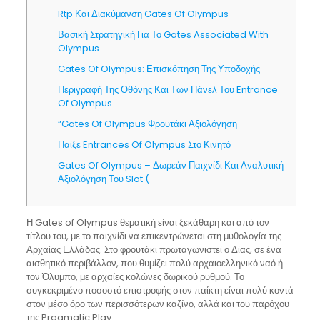
Rtp Και Διακύμανση Gates Of Olympus
Βασική Στρατηγική Για Το Gates Associated With
Olympus
Gates Of Olympus: Επισκόπηση Της Υποδοχής
Περιγραφή Της Οθόνης Και Των Πάνελ Του Entrance
Of Olympus
“Gates Of Olympus Φρουτάκι Αξιολόγηση
Παίξε Entrances Of Olympus Στο Κινητό
Gates Of Olympus – Δωρεάν Παιχνίδι Και Αναλυτική
Αξιολόγηση Του Slot (
Η Gates of Olympus θεματική είναι ξεκάθαρη και από τον
τίτλου του, με το παιχνίδι να επικεντρώνεται στη μυθολογία της
Αρχαίας Ελλάδας. Στο φρουτάκι πρωταγωνιστεί ο Δίας, σε ένα
αισθητικό περιβάλλον, που θυμίζει πολύ αρχαιοελληνικό ναό ή
τον Όλυμπο, με αρχαίες κολώνες δωρικού ρυθμού. Το
συγκεκριμένο ποσοστό επιστροφής στον παίκτη είναι πολύ κοντά
στον μέσο όρο των περισσότερων καζίνο, αλλά και του παρόχου
της Pragmatic Play.