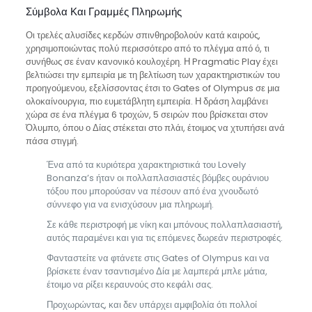
Σύμβολα Και Γραμμές Πληρωμής
Οι τρελές αλυσίδες κερδών σπινθηροβολούν κατά καιρούς,
χρησιμοποιώντας πολύ περισσότερο από το πλέγμα από ό, τι
συνήθως σε έναν κανονικό κουλοχέρη. Η Pragmatic Play έχει
βελτιώσει την εμπειρία με τη βελτίωση των χαρακτηριστικών του
προηγούμενου, εξελίσσοντας έτσι το Gates of Olympus σε μια
ολοκαίνουργια, πιο ευμετάβλητη εμπειρία. Η δράση λαμβάνει
χώρα σε ένα πλέγμα 6 τροχών, 5 σειρών που βρίσκεται στον
Όλυμπο, όπου ο Δίας στέκεται στο πλάι, έτοιμος να χτυπήσει ανά
πάσα στιγμή.
Ένα από τα κυριότερα χαρακτηριστικά του Lovely
Bonanza’s ήταν οι πολλαπλασιαστές βόμβες ουράνιου
τόξου που μπορούσαν να πέσουν από ένα χνουδωτό
σύννεφο για να ενισχύσουν μια πληρωμή.
Σε κάθε περιστροφή με νίκη και μπόνους πολλαπλασιαστή,
αυτός παραμένει και για τις επόμενες δωρεάν περιστροφές.
Φανταστείτε να φτάνετε στις Gates of Olympus και να
βρίσκετε έναν τσαντισμένο Δία με λαμπερά μπλε μάτια,
έτοιμο να ρίξει κεραυνούς στο κεφάλι σας.
Προχωρώντας, και δεν υπάρχει αμφιβολία ότι πολλοί