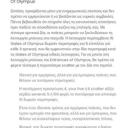
Of Olympus
Ωστόσο, προορίζονται μόνο για ενημερωτικούς σκοπούς και δεν
πρέπει να ερμηνεύονται ή να βασίζονται ως νομικές συμβουλές.
Πάντα βεβαιωθείτε ότι πληροίτε όλες τις κανονιστικές απαιτήσεις
πριν παίξετε σε οποιοδήποτε καζίνο της επιλογής σας. Με
τέσσερα spread Δία, οι παίκτες μπορούν να ξεκλειδώσουν τη
λειτουργία μπόνους στο παιχνίδι. Η λειτουργία περιλαμβάνει 15
Gates of Olympus δωρεάν περιστροφές και 5 επιπλέον για
κάθε 3 spread, που θα εμφανιστούν στην ίδια περιστροφή κατά
τις Gates of Olympus ειδικές λειτουργίες. Για να μπείτε στη
λειτουργία μπόνους του Entrances of Olympus, θα πρέπει να
φέρετε τέσσερα ή περισσότερα scatter με τον Δία στο ταμπλό.
Ιδανικό για αρχάριους, αλλά και για έμπειρους παίκτες που
θέλουν να τεστάρουν στρατηγικές.
Η ταυτόχρονη προσγείωση 4, your five ή 6 scatter αξίζει
κέρδος several, 5 ή 100 φορές το ποντάρισμα και απονέμει
15 δωρεάν περιστροφές.
Είναι ένας ιδανικός τρόπος για αρχάριους παίκτες, που δεν
έχουν εμπειρία στα φρουτάκια, αλλά και για έμπειρους, που
θέλουν να ανακαλύψουν νεους, συναρπαστικούς τίτλους.
Φυσικά, στις δωρεάν περιστροφές κορυφώνεται η δράση,