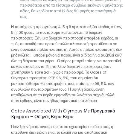
περισσότερα από τα τέσσερα σύμβολα εικόνων υψηλότερης
αξίας, θα κερδίσετε από 12 έως 50 φορές το ποντάρισμά
σας.
Η ταυτόχρονη προσγείωση 4, 5 ή 6 spread αξίζει κέρδος a few,
5 ή 100 φορές το ποντάρισμα και απονέμει 15 δωρεάν
περιστροφές. Εάν μια δωρεάν περιστροφή αποφέρει κέρδος, οι
τιμές οποιουδήποτε ορατού πολλαπλασιαστή προστίθενται σε
έναν συνολικό πολλαπλασιαστή. Αυτός ο πολλαπλασιαστής δεν
μηδενίζεται- μπορεί μόνο να παραμείνει ο ίδιος ή να αυξηθεί καθ’
όλη τη διάρκεια του γύρου. Ο γύρος μπορεί επίσης να παραταθεί,
καθώς απονέμονται 5 επιπλέον δωρεάν περιστροφές όταν
χτυπήσουν 3 spread – χωρίς περιορισμό. Το Gates of
Olympus προσφέρει RTP 96, 5%, που σημαίνει ότι
μακροπρόθεσμα θα επιστρέψει στους παίκτες το 96, 5% των
συνολικών πονταρισμάτων τους. Η υψηλή διακύμανση
υποδηλώνει ότι τα κέρδη εμφανίζονται λιγότερο συχνά, αλλά
όταν έρθουν, είναι συνήθως σημαντικά υψηλότερα.
Gates Associated With Olympus Με Πραγματικά
Χρήματα – Οδηγός Βήμα Βήμα
Πριν ξεκινήσετε, σιγουρευτείτε ότι έχετε ορίσει το όριο σας, η
υπεύθυνη διαχείριση είναι το κλειδί για μια απολαυστική