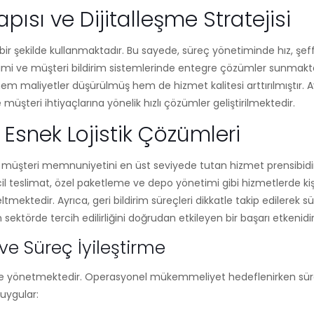
pısı ve Dijitalleşme Stratejisi
in bir şekilde kullanmaktadır. Bu sayede, süreç yönetiminde hız, şeff
etimi ve müşteri bildirim sistemlerinde entegre çözümler sunmaktadı
hem maliyetler düşürülmüş hem de hizmet kalitesi arttırılmıştır. A
 müşteri ihtiyaçlarına yönelik hızlı çözümler geliştirilmektedir.
 Esnek Lojistik Çözümleri
, müşteri memnuniyetini en üst seviyede tutan hizmet prensibidir.
l teslimat, özel paketleme ve depo yönetimi gibi hizmetlerde kişise
mektedir. Ayrıca, geri bildirim süreçleri dikkatle takip edilerek sü
 sektörde tercih edilirliğini doğrudan etkileyen bir başarı etkenidi
 Süreç İyileştirme
sibi ile yönetmektedir. Operasyonel mükemmeliyet hedeflenirken süre
 uygular: