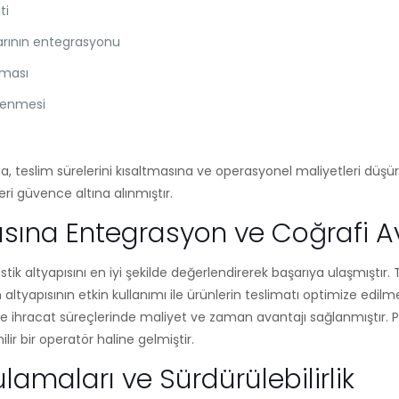
ti
arının entegrasyonu
lması
mlenmesi
na, teslim sürelerini kısaltmasına ve operasyonel maliyetleri dü
leri güvence altına alınmıştır.
apısına Entegrasyon ve Coğrafi A
tik altyapısını en iyi şekilde değerlendirerek başarıya ulaşmıştır. Tü
 altyapısının etkin kullanımı ile ürünlerin teslimatı optimize edilm
ve ihracat süreçlerinde maliyet ve zaman avantajı sağlanmıştır. Pi
lir bir operatör haline gelmiştir.
lamaları ve Sürdürülebilirlik