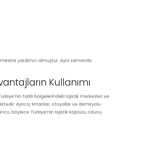
şürmesine yardımcı olmuştur. Aynı zamanda
vantajların Kullanımı
rkiye’nin farklı bölgelerindeki lojistik merkezleri ve
ektedir. Ayrıca, limanlar, otoyollar ve demiryolu
nco, böylece Türkiye’nin lojistik köprüsü rolünü