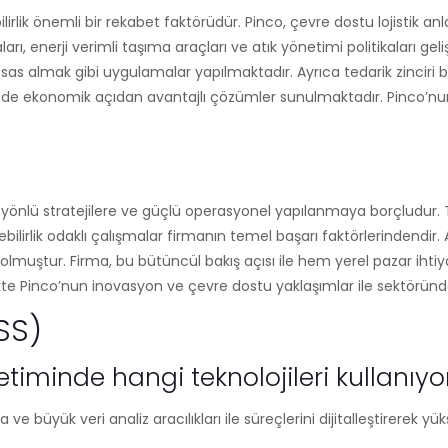
rlik önemli bir rekabet faktörüdür. Pinco, çevre dostu lojistik a
ı, enerji verimli taşıma araçları ve atık yönetimi politikaları gelişt
 esas almak gibi uygulamalar yapılmaktadır. Ayrıca tedarik zinciri
ekonomik açıdan avantajlı çözümler sunulmaktadır. Pinco’nun sür
k yönlü stratejilere ve güçlü operasyonel yapılanmaya borçludur. T
lik odaklı çalışmalar firmanın temel başarı faktörlerindendir. Ayr
muştur. Firma, bu bütüncül bakış açısı ile hem yerel pazar ihtiyaç
 Pinco’nun inovasyon ve çevre dostu yaklaşımlar ile sektöründek
SS)
netiminde hangi teknolojileri kullanıyo
 büyük veri analiz aracılıkları ile süreçlerini dijitalleştirerek yüks