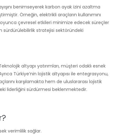
nlayışını benimseyerek karbon ayak izini azaltma
irmiştir. Örneğin, elektrikli araçların kullanımını
 boyunca çevresel etkileri minimize edecek süreçler
dürülebilirlik stratejisi sektöründeki
eknolojik altyapı yatırımları, müşteri odaklı esnek
ıca Türkiye’nin lojistik altyapısı ile entegrasyonu,
larını karşılamakta hem de uluslararası lojistik
i liderliğini sürdürmesi beklenmektedir.
r?
ek verimlilik sağlar.