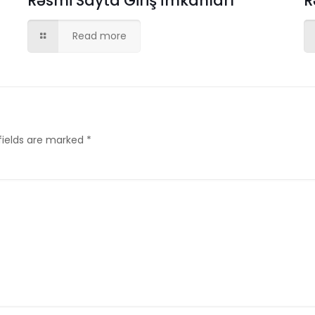
Rəsmi Sayta Giriş İmkanları
R
Read more
fields are marked
*