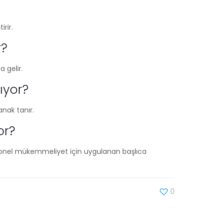
irir.
r?
a gelir.
lıyor?
anak tanır.
or?
syonel mükemmeliyet için uygulanan başlıca
0