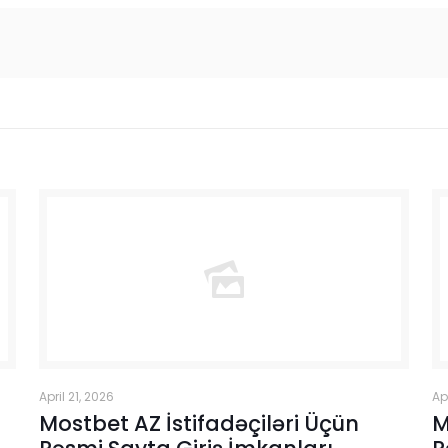
April 21, 2026
Ap
Mostbet AZ İstifadəçiləri Üçün
M