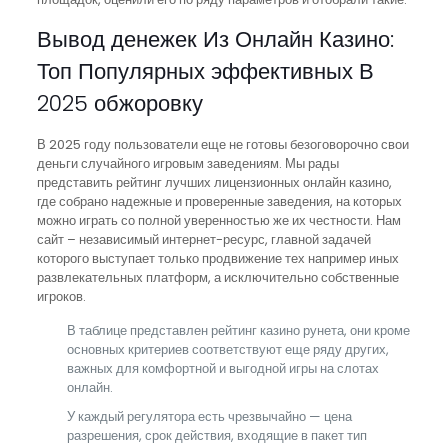
Вывод денежек Из Онлайн Казино:
Топ Популярных эффективных В
2025 обжоровку
В 2025 году пользователи еще не готовы безоговорочно свои
деньги случайного игровым заведениям. Мы рады
представить рейтинг лучших лицензионных онлайн казино,
где собрано надежные и проверенные заведения, на которых
можно играть со полной уверенностью же их честности. Нам
сайт – независимый интернет-ресурс, главной задачей
которого выступает только продвижение тех например иных
развлекательных платформ, а исключительно собственные
игроков.
В таблице представлен рейтинг казино рунета, они кроме
основных критериев соответствуют еще ряду других,
важных для комфортной и выгодной игры на слотах
онлайн.
У каждый регулятора есть чрезвычайно — цена
разрешения, срок действия, входящие в пакет тип