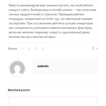
Вместе рекомендуем вам чеканно изучить честный рейтинг
каждого сайта. Выбора игры в онлайн казино — как сочетание
личных предпочтений и стратегии. Приведем рейтинг
площадок, конкретный на 2025 год, составленный нашими
экспертами. При составлении рейтинга лучших операторов
нас специалисты учитывали немногочисленных факторов,
включая наличие лицензии, скорость однозначный денег,
количество игр и многие которых.
Share
0
admin
Related posts