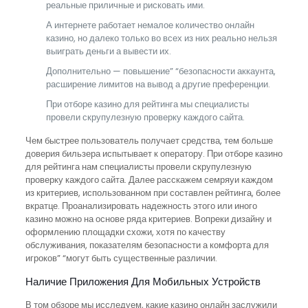
реальные приличные и рисковать ими.
А интернете работает немалое количество онлайн
казино, но далеко только во всех из них реально нельзя
выиграть деньги а вывести их.
Дополнительно — повышение” “безопасности аккаунта,
расширение лимитов на вывод а другие преференции.
При отборе казино для рейтинга мы специалисты
провели скрупулезную проверку каждого сайта.
Чем быстрее пользователь получает средства, тем больше
доверия бильзера испытывает к оператору. При отборе казино
для рейтинга нам специалисты провели скрупулезную
проверку каждого сайта. Далее расскажем семряуи каждом
из критериев, использованном при составлен рейтинга, более
вкратце. Проанализировать надежность этого или иного
казино можно на основе ряда критериев. Вопреки дизайну и
оформлению площадки схожи, хотя по качеству
обслуживания, показателям безопасности а комфорта для
игроков” “могут быть существенные различии.
Наличие Приложения Для Мобильных Устройств
В том обзоре мы исследуем, какие казино онлайн заслужили