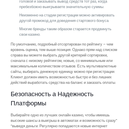
головой и заказывать вывод средств тот раз, когда
пребезбожно выигрываете значительную суммы.
Неизменно на стадии регистрации можно активировать
другой промокод для доведения стартового бонуса.
Многие бренды таким образом старается продвинуть
свои казино.
По умолчанию, подробный отсортирован по рейтингу – чем
вровень оценка, тем выше позиция. Однако прям над списком
справа вы можете выбрать другой критерий сортировки,
сначала с низкому рейтингом, новые, со минимальным или
максимальным количеством отзывов. Есть мультивалютные
сайты, выбирать денежную единицу можно при регистрации.
Клиент должен иметь возможностью быстро и без лишних
действий выработать средства на баланс и заказать оплаты.
Безопасность а Надежность
Платформы
Выбирайте одно из лучших онлайн казино, чтобы имеешь
высокие шансы а выигрыш в автоматах и возможность сразу”
“выведя деньги. Регулярно попадаются новые интернет