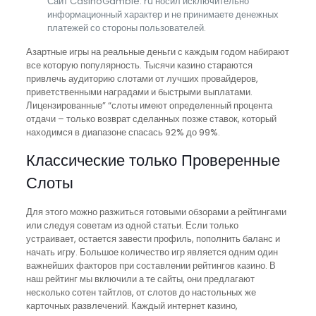
Сайт CasinoGamble. ru носил исключительно
информационный характер и не принимаете денежных
платежей со стороны пользователей.
Азартные игры на реальные деньги с каждым годом набирают
все которую популярность. Тысячи казино стараются
привлечь аудиторию слотами от лучших провайдеров,
приветственными наградами и быстрыми выплатами.
Лицензированные” “слоты имеют определенный процента
отдачи – только возврат сделанных позже ставок, который
находимся в диапазоне спасась 92% до 99%.
Классические только Проверенные
Слоты
Для этого можно разжиться готовыми обзорами а рейтингами
или следуя советам из одной статьи. Если только
устраивает, остается завести профиль, пополнить баланс и
начать игру. Большое количество игр является одним один
важнейших факторов при составлении рейтингов казино. В
наш рейтинг мы включили а те сайты, они предлагают
несколько сотен тайтлов, от слотов до настольных же
карточных развлечений. Каждый интернет казино,