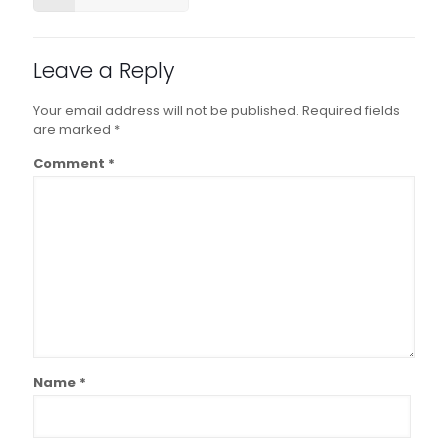
Leave a Reply
Your email address will not be published.
Required fields
are marked
*
Comment
*
Name
*