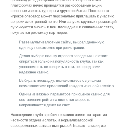
платформах вечно проводятся разнообразные акции,
сезонные ивенты, турниры и другие события. Постоянных
игроков оператор может персонально приглашать к участию
вопреки электронной почте. Или запуске крупных промоакций
публикуются анонсы и веб-площадке и и социальных сетях,
покупается реклама у партнеров.
Разве мультивалютные сайты, выбрал денежную
единицу невозможно при регистрации.
Делая выбор в пользу игрового заведения, не стоит
опираться только на популярность клуба, так как
узнаваемость не говорить о том, не перед вами
надежнее казино.
Выбирать площадку, познакомьтесь с лучшими
возможностями приложений каждого из онлайн casino.
Одним из важных параметров при оценке казино для
составления рейтинга является скорость
напрашивается денег на счет.
Нахождение клуба в рейтинге казино является гарантия
честности отдачи и слотах, а нормализаторской
своевременных выплат выигрышей. Бывают списки, же