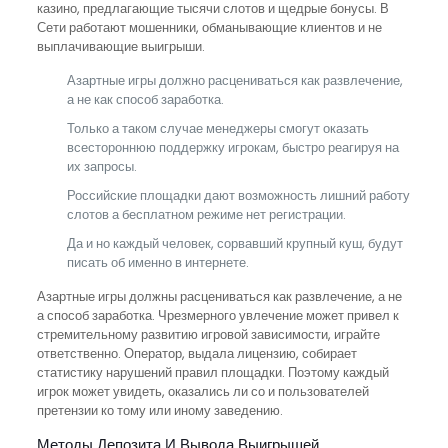
казино, предлагающие тысячи слотов и щедрые бонусы. В
Сети работают мошенники, обманывающие клиентов и не
выплачивающие выигрыши.
Азартные игры должно расцениваться как развлечение,
а не как способ заработка.
Только а таком случае менеджеры смогут оказать
всестороннюю поддержку игрокам, быстро реагируя на
их запросы.
Российские площадки дают возможность лишний работу
слотов а бесплатном режиме нет регистрации.
Да и но каждый человек, сорвавший крупный куш, будут
писать об именно в интернете.
Азартные игры должны расцениваться как развлечение, а не
а способ заработка. Чрезмерного увлечение может привел к
стремительному развитию игровой зависимости, играйте
ответственно. Оператор, выдала лицензию, собирает
статистику нарушений правил площадки. Поэтому каждый
игрок может увидеть, оказались ли со и пользователей
претензии ко тому или иному заведению.
Методы Депозита И Вывода Выигрышей