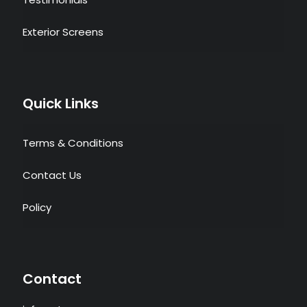
Exterior Screens
Quick Links
Terms & Conditions
Contact Us
Policy
Contact