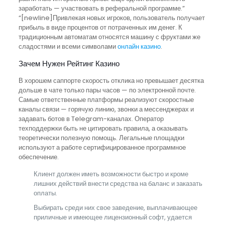
заработать — участвовать в реферальной программе.”
“[newline]Привлекая новых игроков, пользователь получает
прибыль в виде процентов от потраченных им денег. К
традиционным автоматам относятся машину с фруктами же
сладостями и всеми символами
онлайн казино
.
Зачем Нужен Рейтинг Казино
В хорошем саппорте скорость отклика но превышает десятка
дольше в чате только пары часов — по электронной почте.
Самые ответственные платформы реализуют скоростные
каналы связи — горячую линию, звонки а мессенджерах и
задавать ботов в Telegram-каналах. Оператор
техподдержки быть не цитировать правила, а оказывать
теоретически полезную помощь. Легальные площадки
используют а работе сертифицированное программное
обеспечение.
Клиент должен иметь возможности быстро и кроме
лишних действий внести средства на баланс и заказать
оплаты.
Выбирать среди них свое заведение, выплачивающее
приличные и имеющее лицензионный софт, удается