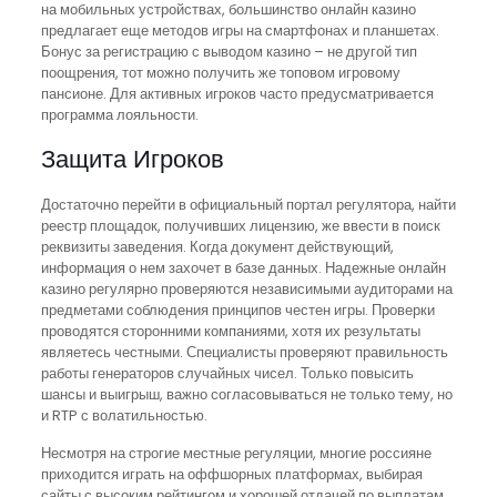
на мобильных устройствах, большинство онлайн казино
предлагает еще методов игры на смартфонах и планшетах.
Бонус за регистрацию с выводом казино – не другой тип
поощрения, тот можно получить же топовом игровому
пансионе. Для активных игроков часто предусматривается
программа лояльности.
Защита Игроков
Достаточно перейти в официальный портал регулятора, найти
реестр площадок, получивших лицензию, же ввести в поиск
реквизиты заведения. Когда документ действующий,
информация о нем захочет в базе данных. Надежные онлайн
казино регулярно проверяются независимыми аудиторами на
предметами соблюдения принципов честен игры. Проверки
проводятся сторонними компаниями, хотя их результаты
являетесь честными. Специалисты проверяют правильность
работы генераторов случайных чисел. Только повысить
шансы и выигрыш, важно согласовываться не только тему, но
и RTP с волатильностью.
Несмотря на строгие местные регуляции, многие россияне
приходится играть на оффшорных платформах, выбирая
сайты с высоким рейтингом и хорошей отдачей по выплатам.