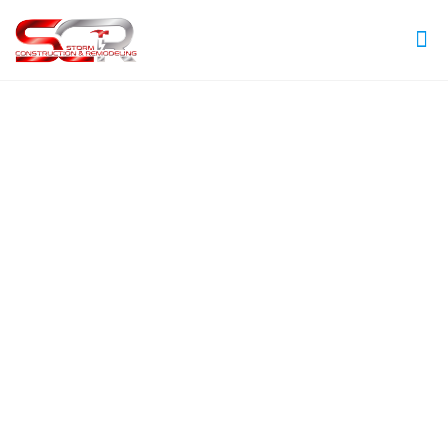
Рейтинг Казино
На Деньги 2025: