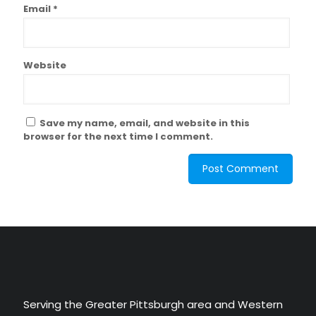
Email
*
Website
Save my name, email, and website in this
browser for the next time I comment.
Serving the Greater Pittsburgh area and Western