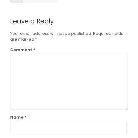
Leave a Reply
Your email address will not be published.
Required fields
are marked
*
Comment
*
Name
*