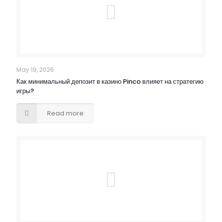
May 19, 2026
Как минимальный депозит в казино Pinco влияет на стратегию
игры?
Read more