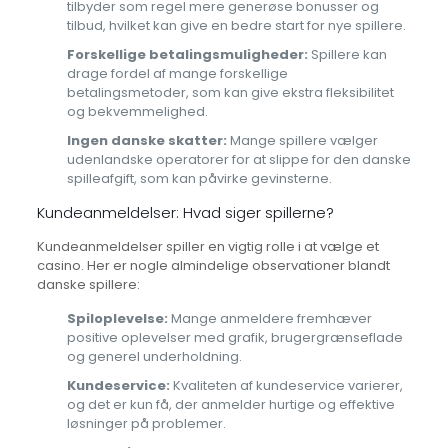
tilbyder som regel mere generøse bonusser og
tilbud, hvilket kan give en bedre start for nye spillere.
Forskellige betalingsmuligheder:
Spillere kan
drage fordel af mange forskellige
betalingsmetoder, som kan give ekstra fleksibilitet
og bekvemmelighed.
Ingen danske skatter:
Mange spillere vælger
udenlandske operatorer for at slippe for den danske
spilleafgift, som kan påvirke gevinsterne.
Kundeanmeldelser: Hvad siger spillerne?
Kundeanmeldelser spiller en vigtig rolle i at vælge et
casino. Her er nogle almindelige observationer blandt
danske spillere:
Spiloplevelse:
Mange anmeldere fremhæver
positive oplevelser med grafik, brugergrænseflade
og generel underholdning.
Kundeservice:
Kvaliteten af kundeservice varierer,
og det er kun få, der anmelder hurtige og effektive
løsninger på problemer.