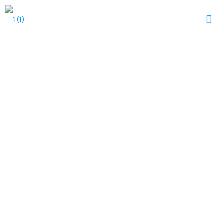
Udenlandske
casinoer for