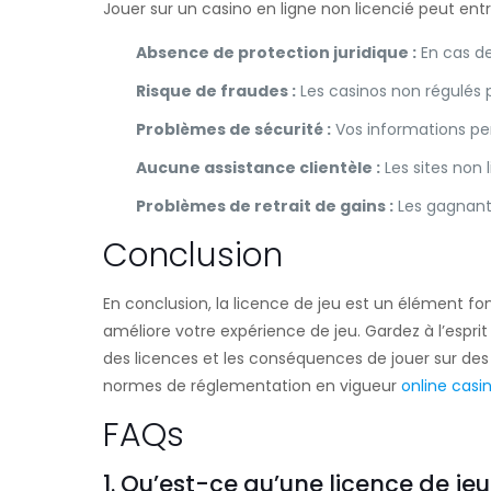
Jouer sur un casino en ligne non licencié peut ent
Absence de protection juridique :
En cas de 
Risque de fraudes :
Les casinos non régulés 
Problèmes de sécurité :
Vos informations pe
Aucune assistance clientèle :
Les sites non 
Problèmes de retrait de gains :
Les gagnants
Conclusion
En conclusion, la licence de jeu est un élément fon
améliore votre expérience de jeu. Gardez à l’esprit
des licences et les conséquences de jouer sur des s
normes de réglementation en vigueur
online casi
FAQs
1. Qu’est-ce qu’une licence de jeu