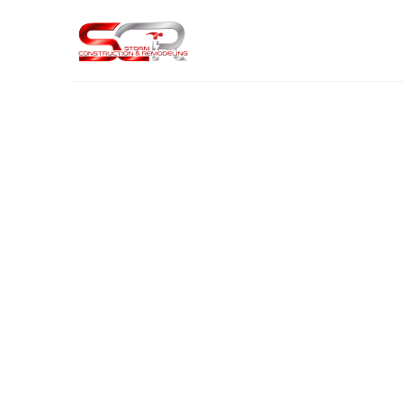
Home
About U
Meilleur casino 
licences de jeu
Home
casino en ligne fr
Meilleur casino en