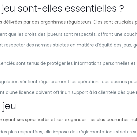
jeu sont-elles essentielles ?
es délivrées par des organismes régulateurs. Elles sont cruciales p
ent que les droits des joueurs sont respectés, offrant une couche
nt respecter des normes strictes en matière d’équité des jeux, 
cenciés sont tenus de protéger les informations personnelles et 
gulation vérifient régulièrement les opérations des casinos pour s
t d’une licence doivent offrir un support à la clientèle dès que 
 jeu
e ayant ses spécificités et ses exigences. Les plus courantes incl
 plus respectées, elle impose des réglementations strictes sur l