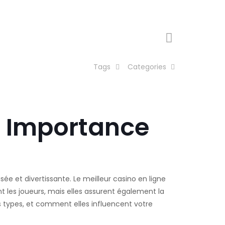
Tags
Categories
 : Importance
sée et divertissante. Le meilleur casino en ligne
t les joueurs, mais elles assurent également la
rs types, et comment elles influencent votre