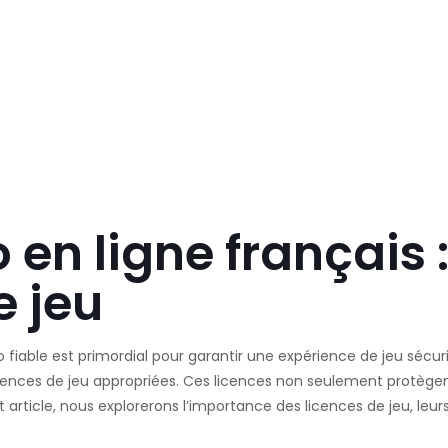
o en ligne français
e jeu
no fiable est primordial pour garantir une expérience de jeu sécuri
icences de jeu appropriées. Ces licences non seulement protègen
article, nous explorerons l’importance des licences de jeu, leu