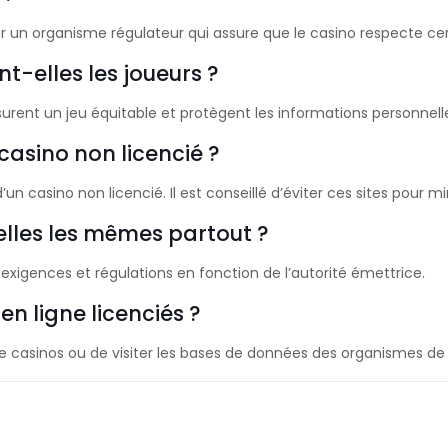
ar un organisme régulateur qui assure que le casino respecte ce
t-elles les joueurs ?
surent un jeu équitable et protègent les informations personnelle
 casino non licencié ?
’un casino non licencié. Il est conseillé d’éviter ces sites pour mi
-elles les mêmes partout ?
 exigences et régulations en fonction de l’autorité émettrice.
en ligne licenciés ?
 de casinos ou de visiter les bases de données des organismes de 