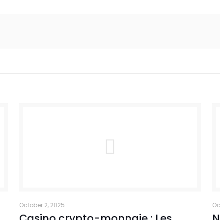
October 2, 2025
Oc
Casino crypto-monnaie : Les
N