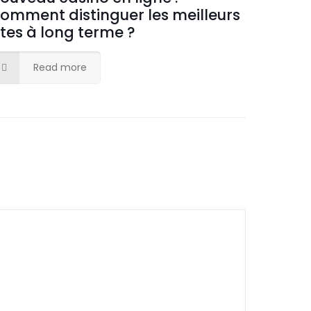
omment distinguer les meilleurs
ites à long terme ?
Read more