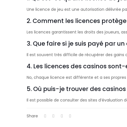
Une licence de jeu est une autorisation délivrée p
2. Comment les licences protègen
Les licences garantissent les droits des joueurs, as
3. Que faire si je suis payé par un
Il est souvent très difficile de récupérer des gains d
4. Les licences des casinos sont
No, chaque licence est différente et a ses propres
5. Où puis-je trouver des casinos 
Il est possible de consulter des sites d’évaluation
Share