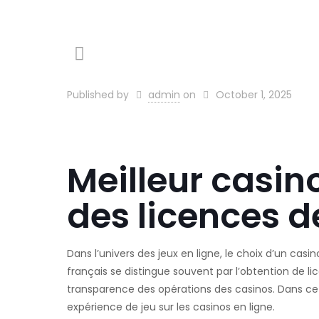
Published by
admin
on
October 1, 2025
Meilleur casin
des licences d
Dans l’univers des jeux en ligne, le choix d’un casi
français se distingue souvent par l’obtention de l
transparence des opérations des casinos. Dans cet 
expérience de jeu sur les casinos en ligne.