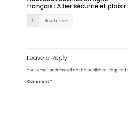
français : Allier sécurité et plaisir
Read more
Leave a Reply
Your email address will not be published.
Required 
Comment
*