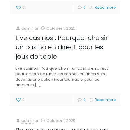
0
0
Read more
admin
on
October 1, 2025
Live casinos : Pourquoi choisir
un casino en direct pour les
jeux de table
Live casinos : Pourquoi choisir un casino en direct
pour les jeux de table Les casinos en direct sont
devenus une option incontournable pour les
amateurs
[…]
0
0
Read more
admin
on
October 1, 2025