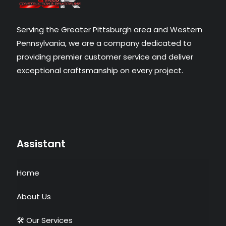
Serving the Greater Pittsburgh area and Western
Pennsylvania, we are a company dedicated to
providing premier customer service and deliver
exceptional craftsmanship on every project.​
Assistant
Home
About Us
🛠 Our Services