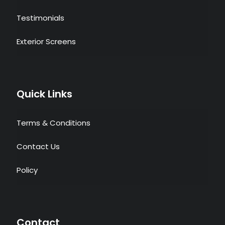
Testimonials
Exterior Screens
Quick Links
Terms & Conditions
Contact Us
Policy
Contact